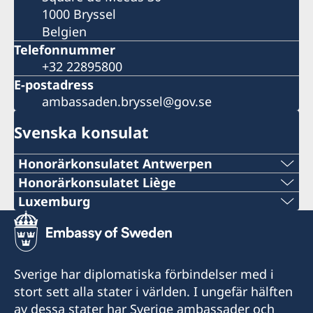
1000 Bryssel
Belgien
Telefonnummer
+32 22895800
E-postadress
ambassaden.bryssel@gov.se
Svenska konsulat
Honorärkonsulatet Antwerpen
TELEFONNUMMER
Honorärkonsulatet Liège
TELEFONNUMMER
Luxemburg
+ 32 14 710741
TELEFONNUMMER
+32 19 32 92 11
E-POSTADRESS
+352 26 6461
TELEFONNUMMER
Sverige har diplomatiska förbindelser med i
swedish.consulate.flanders@gmail.com
NÖDNUMMER VID AKUTA FALL
stort sett alla stater i världen. I ungefär hälften
+32 19 32 92 55
30 bus 1, Bellekensstraat
av dessa stater har Sverige ambassader och