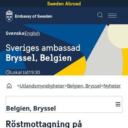
Sweden Abroad
Svenska
English
Sveriges ambassad
Bryssel, Belgien
Lokal tid
19:30
Utlandsmyndigheter
Belgien, Bryssel
Nyheter
Belgien, Bryssel
Kontakt/öppettider
Röstmottagning på
Tidsbokning