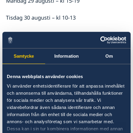
Måndag 29 augusti – kl 15-19
Tisdag 30 augusti – kl 10-13
Torsdag 1 september – kl 10-13
Fredag 2 september – kl 15-18
Samtycke
Information
Om
Tisdag 6 september – kl 9-12
Denna webbplats använder cookies
Svenska kyrkan:
Vi använder enhetsidentifierare för att anpassa innehållet
och annonserna till användarna, tillhandahålla funktioner
för sociala medier och analysera vår trafik. Vi
Lördag 3 september – kl 14-17
vidarebefordrar även sådana identifierare och annan
information från din enhet till de sociala medier och
Söndag 4 september – kl 12:30-16
annons- och analysföretag som vi samarbetar med.
Dessa kan i sin tur kombinera informationen med annan