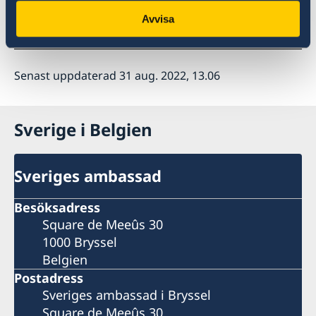
Avvisa
För allmän information om kommande val:
Länk till Valmyndighetens webbsida.
Senast uppdaterad 31 aug. 2022, 13.06
Sverige i Belgien
Sveriges ambassad
Besöksadress
Square de Meeûs 30
1000 Bryssel
Belgien
Postadress
Sveriges ambassad i Bryssel
Square de Meeûs 30