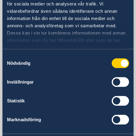
för sociala medier och analysera vår trafik. Vi
vidarebefordrar även sådana identifierare och annan
Sveriges ambassad
information från din enhet till de sociala medier och
annons- och analysföretag som vi samarbetar med.
Besöksadress
Dessa kan i sin tur kombinera informationen med annan
Square de Meeûs 30
information som du har tillhandahållit eller som de har
1000 Bryssel
samlat in när du har använt deras tjänster.
Belgien
Samtyckesval
Postadress
Nödvändig
Sveriges ambassad i Bryssel
Square de Meeûs 30
1000 Bryssel
Inställningar
Belgien
Telefonnummer
Statistik
+32 22895800
E-postadress
ambassaden.bryssel@gov.se
Marknadsföring
Svenska konsulat