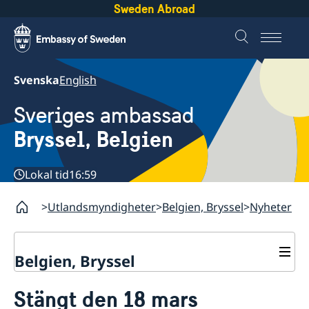
Sweden Abroad
Svenska
English
Sveriges ambassad
Bryssel, Belgien
Lokal tid
16:59
Utlandsmyndigheter
Belgien, Bryssel
Nyheter
Belgien, Bryssel
Kontakt/öppettider
Stängt den 18 mars
Tidsbokning