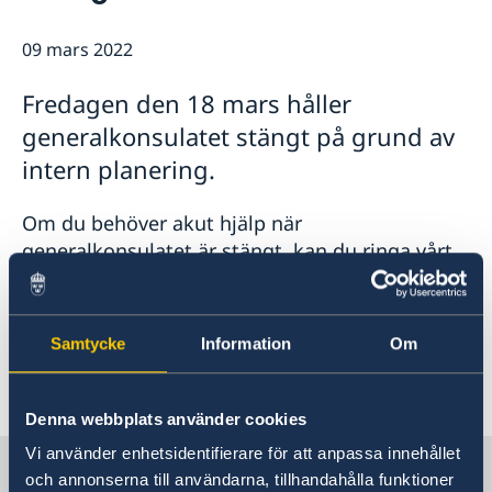
Om oss
Dataskyddspolicy (GDPR)
09 mars 2022
Så stöttar vi svenska företag
Vi är en resurs för svenska företag
Nyheter
Fredagen den 18 mars håller
Team Sweden
Kalendarium
generalkonsulatet stängt på grund av
Så kan du få stöd
Svenska företag i Belgien och Luxemburg
intern planering.
Anmäl handelshinder
Om du behöver akut hjälp när
generalkonsulatet är stängt, kan du ringa vårt
telefonnummer +32 (0)2 289 5800. Du kommer
då att erbjudas kontakt med UD-jouren i
Stockholm genom knappval.
Samtycke
Information
Om
Senast uppdaterad 09 mars 2022, 15.26
Denna webbplats använder cookies
Vi använder enhetsidentifierare för att anpassa innehållet
Sverige i Belgien
och annonserna till användarna, tillhandahålla funktioner