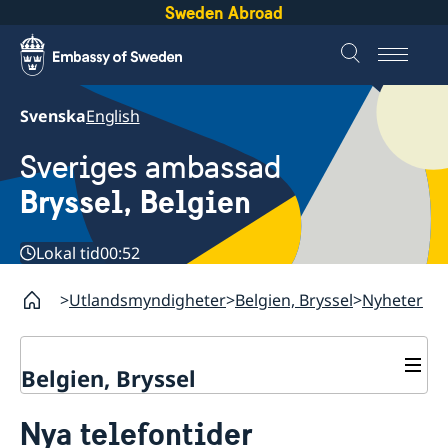
Sweden Abroad
Svenska
English
Sveriges ambassad
Bryssel, Belgien
Lokal tid
00:52
Utlandsmyndigheter
Belgien, Bryssel
Nyheter
Belgien, Bryssel
Kontakt/öppettider
Nya telefontider
Tidsbokning