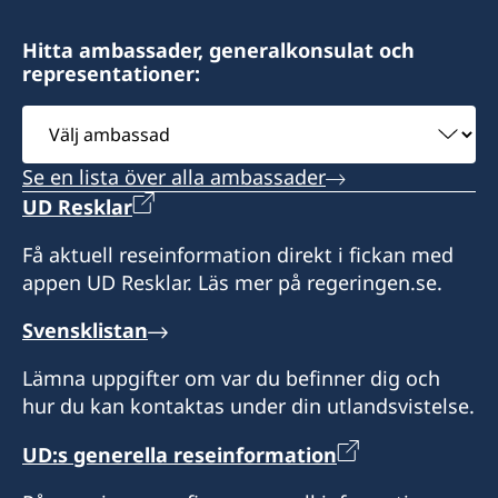
Besöksadress:
Sveriges generalkonsulat i Bryssel.
176, Chaussée romaine
Sveriges generalkonsulat
Hitta ambassader, generalkonsulat och
BE-4300 WAREMME
representationer:
51 Bld. Grande-Duchesse Charlotte
Honorärkonsul
L-1331 Luxembourg
Välj
Ronnie Leten
Vänligen notera att du vid frågor om konsulära
ambassad
ärenden i första hand ska vända dig till
Assistent
Se en lista över alla ambassader
Konsulatet kan utföra provisoriska pass.
Sveriges generalkonsulat i Bryssel.
Tidsbokning krävs.
UD Resklar
Kato Claes
Honorärkonsul
Få aktuell reseinformation direkt i fickan med
Expeditionstider för utlämning av pass och
Eric de Kesel
appen UD Resklar. Läs mer på regeringen.se.
övriga ärenden (ingen tidsbokning krävs):
Svensklistan
Tisdagar 12.30-18.00
Torsdagar 08.30-12.30
Lämna uppgifter om var du befinner dig och
hur du kan kontaktas under din utlandsvistelse.
UD:s generella reseinformation