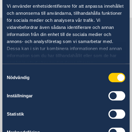
Senast uppdaterad 28 juni 2024, 15.39
Vi använder enhetsidentifierare för att anpassa innehållet
och annonserna till användarna, tillhandahålla funktioner
för sociala medier och analysera vår trafik. Vi
Sverige i Belgien
vidarebefordrar även sådana identifierare och annan
information från din enhet till de sociala medier och
annons- och analysföretag som vi samarbetar med.
Sveriges ambassad
Dessa kan i sin tur kombinera informationen med annan
information som du har tillhandahållit eller som de har
Besöksadress
samlat in när du har använt deras tjänster.
Square de Meeûs 30
Samtyckesval
1000 Bryssel
Nödvändig
Belgien
Postadress
Sveriges ambassad i Bryssel
Inställningar
Square de Meeûs 30
1000 Bryssel
Statistik
Belgien
Telefonnummer