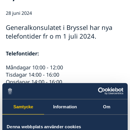
Om oss
Dataskyddspolicy (GDPR)
28 juni 2024
Så stöttar vi svenska företag
Vi är en resurs för svenska företag
Nyheter
Generalkonsulatet i Bryssel har nya
Team Sweden
Kalendarium
telefontider fr o m 1 juli 2024.
Så kan du få stöd
Svenska företag i Belgien och Luxemburg
Anmäl handelshinder
Telefontider:
Måndagar 10:00 - 12:00
Tisdagar 14:00 - 16:00
Onsdagar 14:00 - 16:00
Torsdagar 10:00 - 12:00
Fredagar 10:00 - 12:00
Samtycke
Information
Om
Det går även bra att mejla oss på
generalkonsulat.bryssel@gov.se
.
Denna webbplats använder cookies