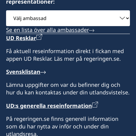
BE-4300 WAREMME
representationer:
51 Bld. Grande-Duchesse Charlotte
Honorärkonsul
L-1331 Luxembourg
Välj
Ronnie Leten
Vänligen notera att du vid frågor om konsulära
ambassad
ärenden i första hand ska vända dig till
Assistent
Se en lista över alla ambassader
Konsulatet kan utföra provisoriska pass.
Sveriges generalkonsulat i Bryssel.
Tidsbokning krävs.
UD Resklar
Kato Claes
Honorärkonsul
Få aktuell reseinformation direkt i fickan med
Expeditionstider för utlämning av pass och
Eric de Kesel
appen UD Resklar. Läs mer på regeringen.se.
övriga ärenden (ingen tidsbokning krävs):
Svensklistan
Tisdagar 12.30-18.00
Torsdagar 08.30-12.30
Lämna uppgifter om var du befinner dig och
hur du kan kontaktas under din utlandsvistelse.
UD:s generella reseinformation
På regeringen.se finns generell information
Honorär generalkonsul
som du har nytta av inför och under din
Johan Lindberg
utlandsresa.