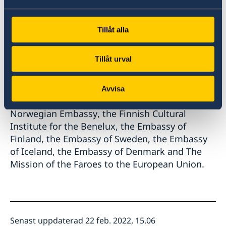
We invite you to register for the event via
Tillåt alla
eventbrite
.
Stay up to date with the latest news by
Tillåt urval
attending the
event on Facebook
!
The International Women’s Day Nordic
Avvisa
Breakfast Discussion is organised by the
Norwegian Embassy
,
the Finnish Cultural
Institute for the Benelux
,
the
Embassy of
Finland
, the
Embassy of Sweden
, the
Embassy
of Iceland
, the
Embassy of Denmark
and
The
Mission of the Faroes to the European Union
.
Senast uppdaterad 22 feb. 2022, 15.06