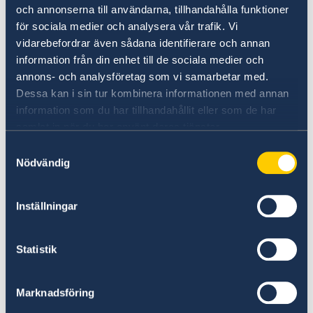
och annonserna till användarna, tillhandahålla funktioner
Ida Östensson
|
Feminist and co-founder of
för sociala medier och analysera vår trafik. Vi
the Fatta movement (Sweden)
vidarebefordrar även sådana identifierare och annan
information från din enhet till de sociala medier och
Moderated by
Catherine Van De Heyning |
annons- och analysföretag som vi samarbetar med.
Professor of European Fundamental Rights at
Dessa kan i sin tur kombinera informationen med annan
University of Antwerp -
Expert Advisory
information som du har tillhandahållit eller som de har
Committee to the UN Human Rights Council -
samlat in när du har använt deras tjänster.
Public Prosecutor
Samtyckesval
Nödvändig
With opening words from the Norwegian
Ambassador
Per Sjaastad
.
Inställningar
Programme
:
8:30 Doors Open, Breakfast
Statistik
9:00 - 10:30 CET Panel discussion with Q&A
Marknadsföring
The event is free but subject to registration.