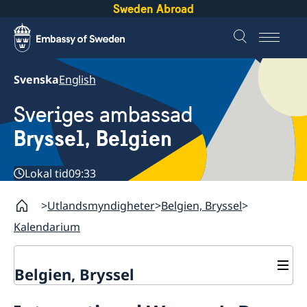
Sweden Abroad
Svenska
English
Sveriges ambassad
Bryssel, Belgien
Lokal tid
09:33
Utlandsmyndigheter
Belgien, Bryssel
Kalendarium
Belgien, Bryssel
Kontakt/öppettider