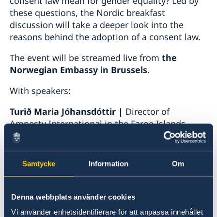
consent law mean for gender equality? Led by
these questions, the Nordic breakfast
discussion will take a deeper look into the
reasons behind the adoption of a consent law.
The event will be streamed live from
the
Norwegian Embassy in Brussels
.
With speakers:
Turið Maria Jóhansdóttir
|
Director of
Amnesty International in the Faroe Islands.
(Faroe Islands)
Thorbjorg Gunnlaugsdottir
|
Member of the
Samtycke
Information
Om
Icelandic Parliament (Iceland)
Jo Martin Stigen |
Law professor at University
Denna webbplats använder cookies
of Oslo, specialist in international and
Norwegian criminal law. (Norway)
Vi använder enhetsidentifierare för att anpassa innehållet