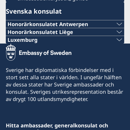
Svenska konsulat
Honorärkonsulatet Antwerpen
TELEFONNUMMER
Honorärkonsulatet Liège
TELEFONNUMMER
Luxemburg
+ 32 14 710741
TELEFONNUMMER
+32 19 32 92 11
E-POSTADRESS
+352 26 6461
TELEFONNUMMER
Sverige har diplomatiska förbindelser med i
swedish.consulate.flanders@gmail.com
NÖDNUMMER VID AKUTA FALL
stort sett alla stater i världen. I ungefär hälften
+32 19 32 92 55
30 bus 1, Bellekensstraat
av dessa stater har Sverige ambassader och
+46 8 405 5005
BE-2400 MOL
E-POSTADRESS
konsulat. Sveriges utrikesrepresentation består
av drygt 100 utlandsmyndigheter.
E-POSTADRESS
swedish.consulate@molnlycke.com
Vänligen notera att du vid frågor om konsulära
ärenden i första hand ska vända dig till
sweconlux@pt.lu
Besöksadress:
Sveriges generalkonsulat i Bryssel.
176, Chaussée romaine
Sveriges generalkonsulat
Hitta ambassader, generalkonsulat och