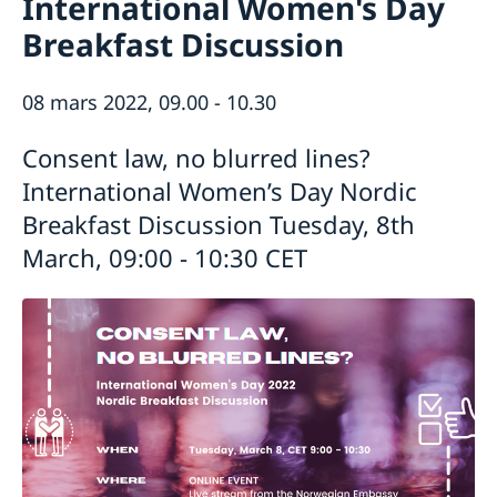
International Women's Day
Tidsbokning
Breakfast Discussion
Om oss
Dataskyddspolicy (GDPR)
Så stöttar vi svenska företag
08 mars 2022, 09.00 - 10.30
Vi är en resurs för svenska företag
Nyheter
Team Sweden
Kalendarium
Consent law, no blurred lines?
Så kan du få stöd
International Women’s Day Nordic
Svenska företag i Belgien och Luxemburg
Anmäl handelshinder
Breakfast Discussion Tuesday, 8th
March, 09:00 - 10:30 CET