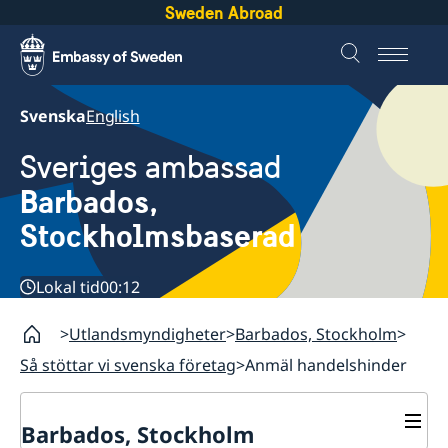
Sweden Abroad
Svenska
English
Sveriges ambassad
Barbados,
Stockholmsbaserad
Lokal tid
00:12
Utlandsmyndigheter
Barbados, Stockholm
Så stöttar vi svenska företag
Anmäl handelshinder
Barbados, Stockholm