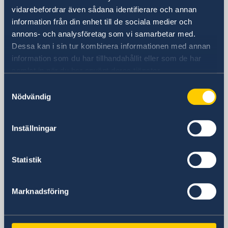
vidarebefordrar även sådana identifierare och annan
information från din enhet till de sociala medier och
Sveriges ambassad
annons- och analysföretag som vi samarbetar med.
(Stockholmsbaserad)
Dessa kan i sin tur kombinera informationen med annan
information som du har tillhandahållit eller som de har
Besöksadress
samlat in när du har använt deras tjänster.
De Stockholmsbaserade
Samtyckesval
utlandsmyndigheterna har inte öppet för
Nödvändig
besökare. Kontakta oss via epost eller
telefon enligt ovan.
Inställningar
Postadress
Utrikesdepartementet
Kansliet för stöd till mindre
Statistik
utlandsmyndigheter (UD KSU)
103 39 Stockholm
Marknadsföring
Telefonnummer
+46 8 405 10 00
E-postadress