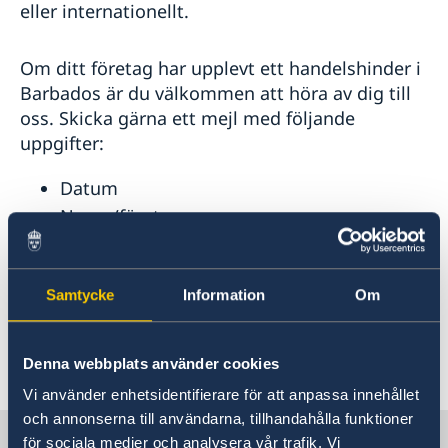
eller internationellt.
Om ditt företag har upplevt ett handelshinder i
Barbados är du välkommen att höra av dig till
oss. Skicka gärna ett mejl med följande
uppgifter:
Datum
Namn/företag
Bransch
Kort beskrivning av problemet
Samtycke
Information
Om
Kontaktuppgifter hittar du i sidfoten.
Denna webbplats använder cookies
Senast uppdaterad 08 jan. 2026, 08.11
Vi använder enhetsidentifierare för att anpassa innehållet
och annonserna till användarna, tillhandahålla funktioner
Sverige i Karibien
för sociala medier och analysera vår trafik. Vi