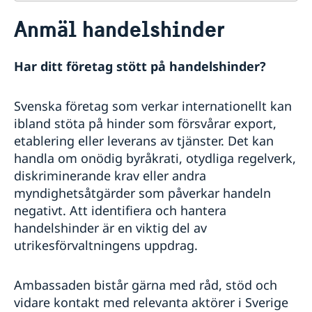
Kontakt
Anmäl handelshinder
Om oss
Dataskyddspolicy (GDPR)
Så stöttar vi svenska företag
Har ditt företag stött på handelshinder?
Vi är en resurs för svenska företag
Team Sweden
Svenska företag som verkar internationellt kan
Så kan du få stöd
ibland stöta på hinder som försvårar export,
Svenska företag i Barbados
Anmäl handelshinder
etablering eller leverans av tjänster. Det kan
handla om onödig byråkrati, otydliga regelverk,
diskriminerande krav eller andra
myndighetsåtgärder som påverkar handeln
negativt. Att identifiera och hantera
handelshinder är en viktig del av
utrikesförvaltningens uppdrag.
Ambassaden bistår gärna med råd, stöd och
vidare kontakt med relevanta aktörer i Sverige