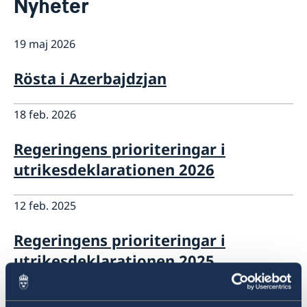
Nyheter
Om oss
Ambassadens personal
Aktuellt
19 maj 2026
Nyheter
Rösta i Azerbajdzjan
18 feb. 2026
Regeringens prioriteringar i
utrikesdeklarationen 2026
12 feb. 2025
Regeringens prioriteringar i
utrikesdeklarationen 2025
08 nov. 2024