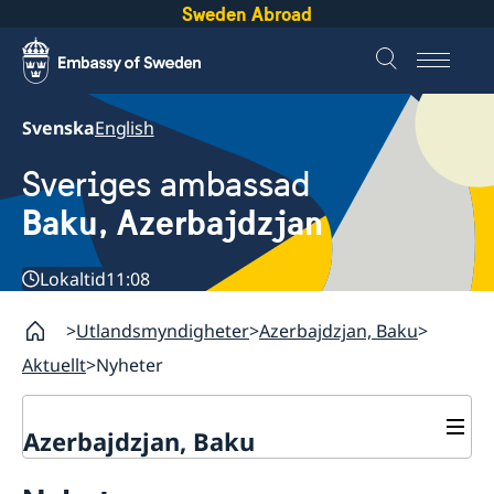
Sweden Abroad
Svenska
English
Sveriges ambassad
Baku, Azerbajdzjan
Lokaltid
11:08
Utlandsmyndigheter
Azerbajdzjan, Baku
Aktuellt
Nyheter
Azerbajdzjan, Baku
Kontakt