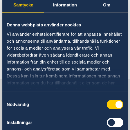
Samtycke
Information
Om
anmäla sig till svensklistan via
appen UD Resklar(2)
Denna webbplats använder cookies
10 sep. 2024
Vi använder enhetsidentifierare för att anpassa innehållet
och annonserna till användarna, tillhandahålla funktioner
Nya statsråd på
för sociala medier och analysera vår trafik. Vi
vidarebefordrar även sådana identifierare och annan
Utrikesdepartementet
information från din enhet till de sociala medier och
annons- och analysföretag som vi samarbetar med.
1
2
»
Dessa kan i sin tur kombinera informationen med annan
information som du har tillhandahållit eller som de har
Sverige i Azerbajdzjan, Baku
samlat in när du har använt deras tjänster.
Samtyckesval
Nödvändig
Sveriges ambassad
Besöksadress
Inställningar
Embassy of Sweden