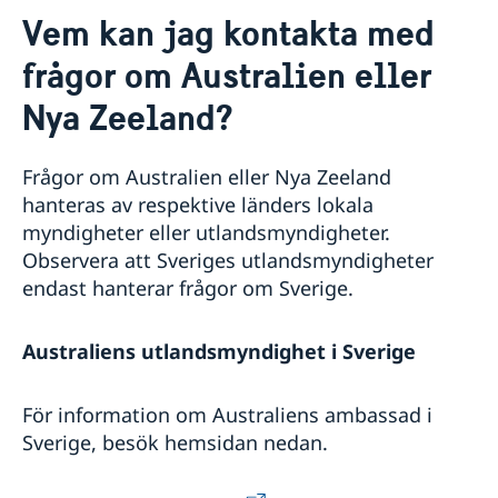
Aktuellt
Vem kan jag kontakta med
Nyheter
Kontakt
frågor om Australien eller
Kalendarium på engelska
Helgdagar
Om oss
Nya Zeeland?
Ambassadören
Bilateral handel med Australien och Nya
Jobbmöjligheter
Zeeland
Team Sweden
Frågor om Australien eller Nya Zeeland
Anmäl handelshinder
hanteras av respektive länders lokala
Made with Sweden i Australien
myndigheter eller utlandsmyndigheter.
Made with Sweden på Nya Zeeland
Observera att Sveriges utlandsmyndigheter
Business Climate Survey
endast hanterar frågor om Sverige.
Australiens utlandsmyndighet i Sverige
För information om Australiens ambassad i
Sverige, besök hemsidan nedan.