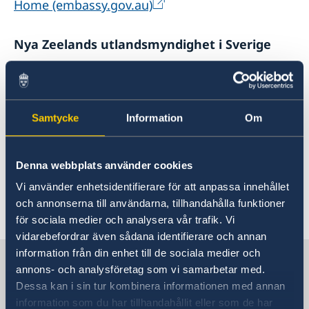
Home (embassy.gov.au)
Nya Zeelands utlandsmyndighet i Sverige
För information om Nya Zeelands ambassad i
Sverige, besök hemsidan nedan.
Samtycke
Information
Om
New Zealand Embassy to Sweden | New
Zealand Ministry of Foreign Affairs and Trade
Denna webbplats använder cookies
(mfat.govt.nz)
Vi använder enhetsidentifierare för att anpassa innehållet
och annonserna till användarna, tillhandahålla funktioner
Senast uppdaterad 14 sep. 2022, 15.00
för sociala medier och analysera vår trafik. Vi
vidarebefordrar även sådana identifierare och annan
information från din enhet till de sociala medier och
Sverige i Australien
annons- och analysföretag som vi samarbetar med.
Dessa kan i sin tur kombinera informationen med annan
information som du har tillhandahållit eller som de har
Sveriges ambassad