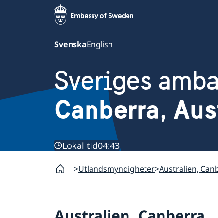
Svenska
English
Sveriges amb
Canberra, Aus
Lokal tid
04:43
Utlandsmyndigheter
Australien, Can
Australien, Canberra