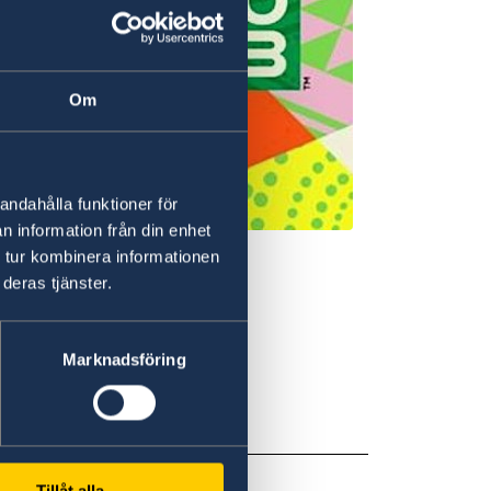
Om
andahålla funktioner för
n information från din enhet
 tur kombinera informationen
deras tjänster.
 fickan - Regeringen.se
r.
Marknadsföring
Abroad
Tillåt alla