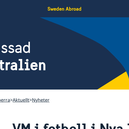
Sweden Abroad
assad
tralien
berra
Aktuellt
Nyheter
VM i fotboll i Nya