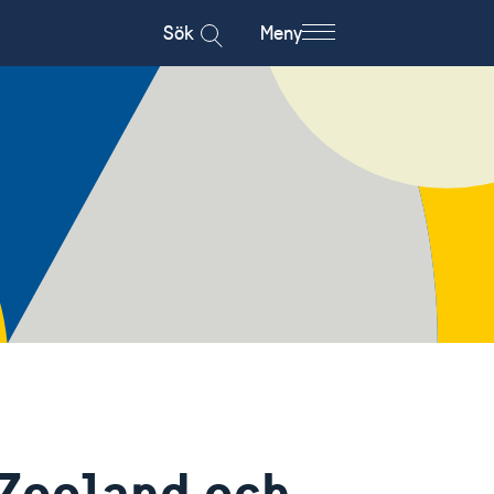
Sök
Meny
 Zeeland och