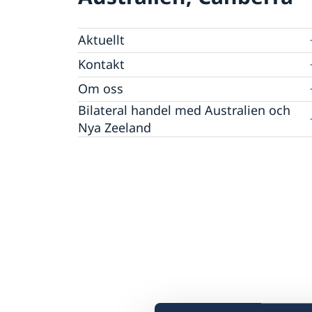
Aktuellt
Nyheter
Kontakt
Kalendarium på engelska
Helgdagar
Om oss
Ambassadören
Bilateral handel med Australien och
Jobbmöjligheter
Nya Zeeland
Team Sweden
Anmäl handelshinder
Made with Sweden i Australien
Made with Sweden på Nya Zeeland
Business Climate Survey