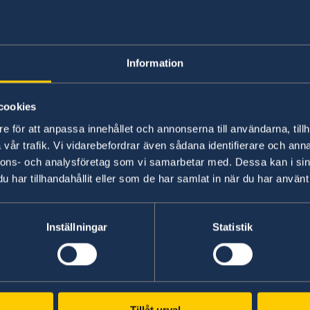
Information
cookies
e för att anpassa innehållet och annonserna till användarna, tillh
vår trafik. Vi vidarebefordrar även sådana identifierare och anna
FIFA World Cup 2023
nnons- och analysföretag som vi samarbetar med. Dessa kan i sin
har tillhandahållit eller som de har samlat in när du har använt 
Ladda ner
UD Resklar – reseinformation direkt i
och aktivera pushnotiser för det land du besöke
Inställningar
Statistik
Här anmäler du dig till
Svensklistan - Sweden 
Heja Sverige!
Tillåt urval