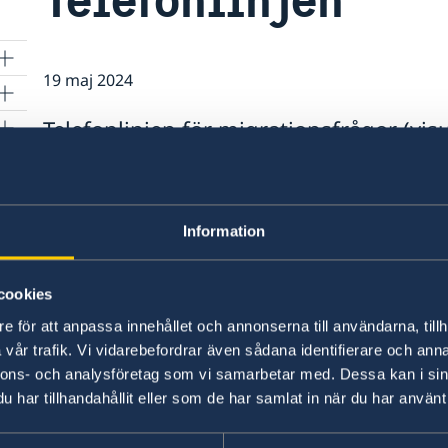
19 maj 2024
Telefonlinjen för migrationsfrågor (vis
måndag 20 maj.
Vänligen kontakta ambassaden via email amba
om frågan brådskar på 02 62702700 mellan kl 9
Information
Senast uppdaterad 20 maj 2024, 09.13
cookies
e för att anpassa innehållet och annonserna till användarna, tillh
vår trafik. Vi vidarebefordrar även sådana identifierare och anna
nnons- och analysföretag som vi samarbetar med. Dessa kan i sin
har tillhandahållit eller som de har samlat in när du har använt 
Svenska honorärko