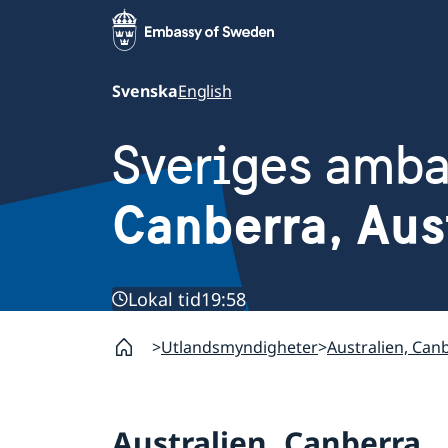
Svenska
English
Sveriges amb
Canberra, Aus
Lokal tid
19:58
Utlandsmyndigheter
Australien, Can
Australien, Canberra