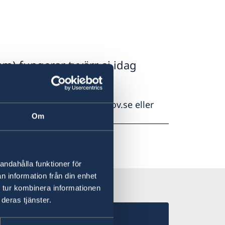
um) fungerar tyvärr ej idag
ssaden.canberra-visum@gov.se eller
-11.
Om
andahålla funktioner för
n information från din enhet
 tur kombinera informationen
deras tjänster.
nsulat