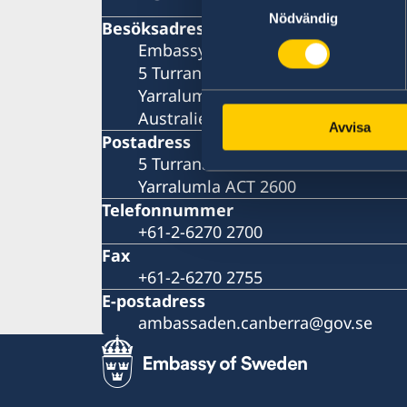
Nödvändig
Besöksadress
Embassy of Sweden
5 Turrana Street
Yarralumla ACT 2600
Australien
Avvisa
Postadress
5 Turrana Street
Yarralumla ACT 2600
Telefonnummer
+61-2-6270 2700
Fax
+61-2-6270 2755
E-postadress
ambassaden.canberra@gov.se