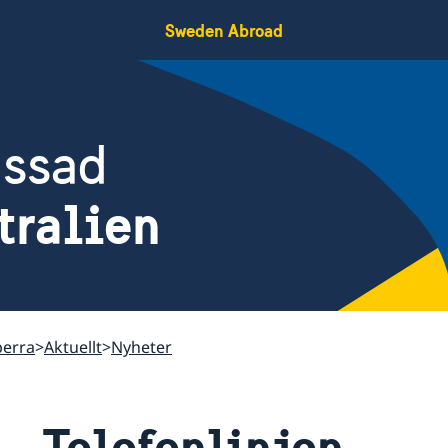
Sweden Abroad
assad
tralien
berra
Aktuellt
Nyheter
Telefonlinjen