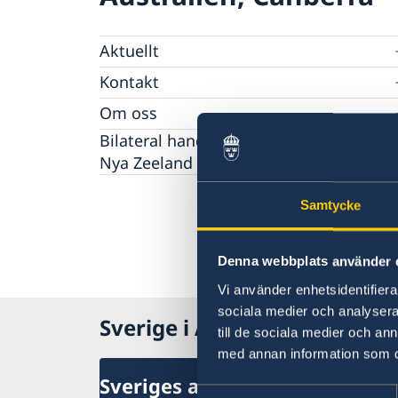
Aktuellt
Nyheter
Kontakt
Kalendarium på engelska
Helgdagar
Om oss
Ambassadören
Bilateral handel med Australien och
Jobbmöjligheter
Nya Zeeland
Team Sweden
Anmäl handelshinder
Samtycke
Made with Sweden i Australien
Made with Sweden på Nya Zeeland
Denna webbplats använder 
Business Climate Survey
Vi använder enhetsidentifierar
sociala medier och analysera 
Sverige i Australien
till de sociala medier och a
med annan information som du 
Sveriges ambassad
Samtyckesval