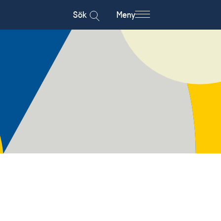
Sök
Meny