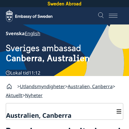
Sweden Abroad
Svenska
English
Sveriges ambassad
Canberra, Australien
Lokal tid
11:12
Utlandsmyndigheter
Australien, Canberra
Aktuellt
Nyheter
Australien, Canberra
Aktuellt