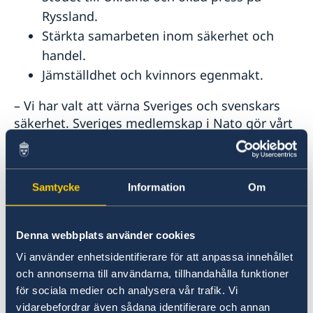
Ryssland.
Stärkta samarbeten inom säkerhet och
handel.
Jämställdhet och kvinnors egenmakt.
– Vi har valt att värna Sveriges och svenskars
säkerhet. Sveriges medlemskap i Nato gör vårt
land säkrare. Vi står inte ensamma i en orolig
tid, säger utrikesminister Maria Malmer
Stenergard.
Samtycke
Information
Om
Läs pressmeddelandet om utrikesdeklarationen
på regeringen.se.
Denna webbplats använder cookies
Vi använder enhetsidentifierare för att anpassa innehållet
Läs hela utrikesdeklarationen på regeringen.se.
och annonserna till användarna, tillhandahålla funktioner
för sociala medier och analysera vår trafik. Vi
vidarebefordrar även sådana identifierare och annan