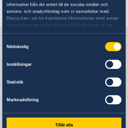
information från din enhet till de sociala medier och
annons- och analysföretag som vi samarbetar med.
Senast uppdaterad 19 feb. 2026, 12.30
Dessa kan i sin tur kombinera informationen med annan
information som du har tillhandahållit eller som de har
samlat in när du har använt deras tjänster.
Sverige i Australien
Samtyckesval
Nödvändig
Sveriges ambassad
Inställningar
Besöksadress
Embassy of Sweden
5 Turrana Street
Statistik
Yarralumla ACT 2600
Australien
Marknadsföring
Postadress
5 Turrana Street
Yarralumla ACT 2600
Telefonnummer
Tillåt alla