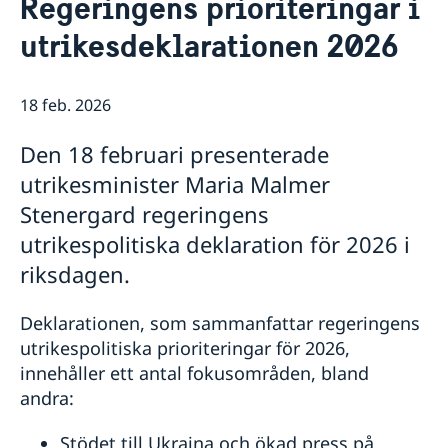
Regeringens prioriteringar i
Nyheter
Kontakt
utrikesdeklarationen 2026
Kalendarium på engelska
Helgdagar
Om oss
Ambassadören
Bilateral handel med Australien och Nya
18 feb. 2026
Jobbmöjligheter
Zeeland
Team Sweden
Den 18 februari presenterade
Anmäl handelshinder
utrikesminister Maria Malmer
Made with Sweden i Australien
Made with Sweden på Nya Zeeland
Stenergard regeringens
Business Climate Survey
utrikespolitiska deklaration för 2026 i
riksdagen.
Deklarationen, som sammanfattar regeringens
utrikespolitiska prioriteringar för 2026,
innehåller ett antal fokusområden, bland
andra:
Stödet till Ukraina och ökad press på