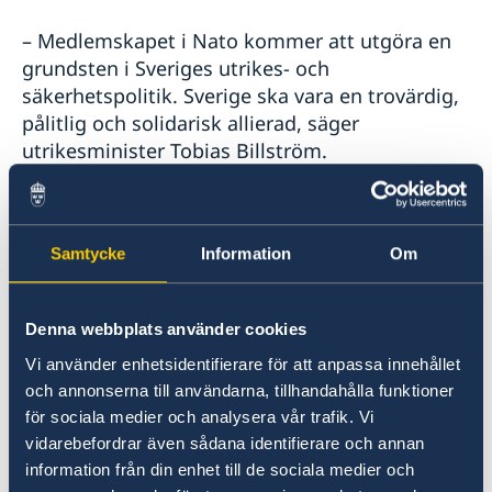
– Medlemskapet i Nato kommer att utgöra en
grundsten i Sveriges utrikes- och
säkerhetspolitik. Sverige ska vara en trovärdig,
pålitlig och solidarisk allierad, säger
utrikesminister Tobias Billström.
Som medlem i Nato kommer Sverige att
engagera sig i alla Natos kärnuppgifter:
Samtycke
Information
Om
avskräckning och kollektivt försvar,
krishantering och säkerhetssamarbeten.
Denna webbplats använder cookies
– Vi ska fortsätta främja grundvärden i svensk
Vi använder enhetsidentifierare för att anpassa innehållet
utrikes- och säkerhetspolitik vilket innebär att
och annonserna till användarna, tillhandahålla funktioner
vi ska stå upp för folkrätten, mänskliga
för sociala medier och analysera vår trafik. Vi
rättigheter och jämställdhet, och vara en stark
vidarebefordrar även sådana identifierare och annan
röst för rustningskontroll, nedrustning och
information från din enhet till de sociala medier och