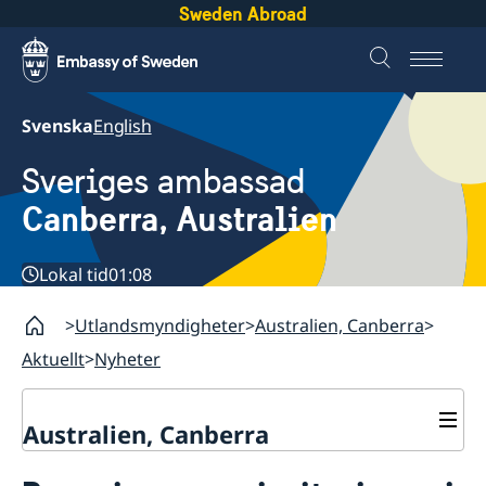
Sweden Abroad
Svenska
English
Sveriges ambassad
Canberra, Australien
Lokal tid
01:08
Utlandsmyndigheter
Australien, Canberra
Aktuellt
Nyheter
Australien, Canberra
Aktuellt