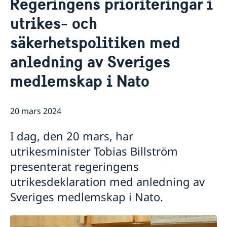
Regeringens prioriteringar i
Nyheter
Kontakt
utrikes- och
Kalendarium på engelska
Helgdagar
Om oss
säkerhetspolitiken med
Ambassadören
Bilateral handel med Australien och Nya
Jobbmöjligheter
Zeeland
anledning av Sveriges
Team Sweden
medlemskap i Nato
Anmäl handelshinder
Made with Sweden i Australien
Made with Sweden på Nya Zeeland
20 mars 2024
Business Climate Survey
I dag, den 20 mars, har
utrikesminister Tobias Billström
presenterat regeringens
utrikesdeklaration med anledning av
Sveriges medlemskap i Nato.