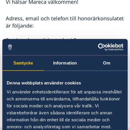
Vi hälsar Mareca välkommen!
Adress, email och telefon till honorärkonsulatet
är följande:
Sveriges honorärkonsulat i Suva
C/ 62 Pratt Street
Suva, Fiji Islands
Samtycke
Information
Om
Telefon: +679 3307161
E-mail:
Denna webbplats använder cookies
swedenshonoraryconsulinfiji@outlook.com
Vi använder enhetsidentifierare för att anpassa innehållet
och annonserna till användarna, tillhandahålla funktioner
Öppettider. enligt överenskommelse
för sociala medier och analysera vår trafik. Vi
vidarebefordrar även sådana identifierare och annan
Senast uppdaterad 06 jan. 2023, 09.51
information från din enhet till de sociala medier och
annons- och analysföretag som vi samarbetar med.