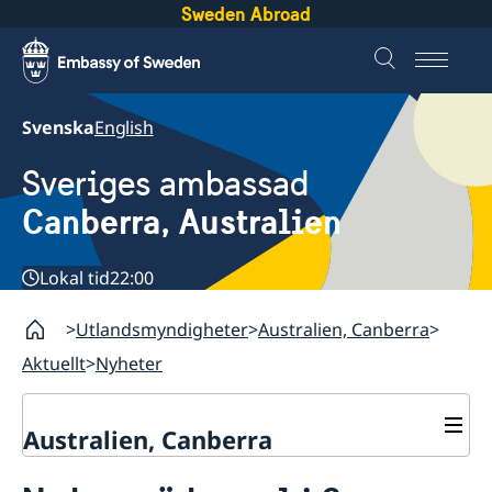
Sweden Abroad
Svenska
English
Sveriges ambassad
Canberra, Australien
Lokal tid
22:00
Utlandsmyndigheter
Australien, Canberra
Aktuellt
Nyheter
Australien, Canberra
Aktuellt