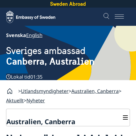
Sweden Abroad
Svenska
English
Sveriges ambassad
Canberra, Australien
Lokal tid
01:35
Utlandsmyndigheter
Australien, Canberra
Aktuellt
Nyheter
Australien, Canberra
Aktuellt