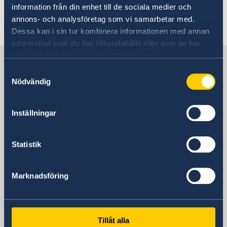
information från din enhet till de sociala medier och
annons- och analysföretag som vi samarbetar med.
Senast uppdaterad 18 maj 2021, 09.51
Dessa kan i sin tur kombinera informationen med annan
information som du har tillhandahållit eller som de har
samlat in när du har använt deras tjänster.
Sverige i Australien
Samtyckesval
Nödvändig
Sveriges ambassad
Inställningar
Besöksadress
Embassy of Sweden
5 Turrana Street
Statistik
Yarralumla ACT 2600
Australien
Marknadsföring
Postadress
5 Turrana Street
Yarralumla ACT 2600
Telefonnummer
Tillåt alla