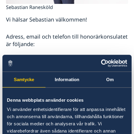
Sebastian Ranesköld
Vi hälsar Sebastian välkommen!
Adress, email och telefon till honorärkonsulatet
är följande:
Sveriges Honorärkonsulat i Adelaide
5 Elizabeth Court
Burnside SA 5066
Samtycke
Information
Om
Honorärkonsul: Sebastian Raneskold
Denna webbplats använder cookies
Öppettider: Enligt överenskommelse
Vi använder enhetsidentifierare för att anpassa innehållet
och annonserna till användarna, tillhandahålla funktioner
för sociala medier och analysera vår trafik. Vi
Tel: +61 (0) 403 581 004
vidarebefordrar även sådana identifierare och annan
E-post: SwedishConsulateAdelaide@gmail.com