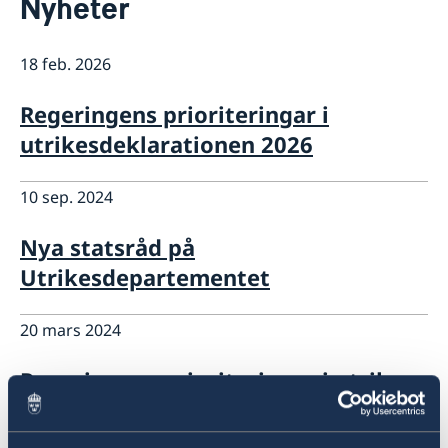
Nyheter
Kontakt
Om oss
Så stöttar vi svenska företag
18 feb. 2026
Vi är en resurs för svenska företag
Regeringens prioriteringar i
Team Sweden
Så kan du få stöd
utrikesdeklarationen 2026
Svenska företag i Angola
Anmäl handelshinder
10 sep. 2024
Nya statsråd på
Utrikesdepartementet
20 mars 2024
Regeringens prioriteringar i utrikes-
och säkerhetspolitiken med
anledning av Sveriges medlemskap i