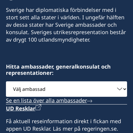
+244931677579
Sverige har diplomatiska förbindelser med i
E-post:
stort sett alla stater i världen. I ungefär hälften
av dessa stater har Sverige ambassader och
swedishconsulateangola@gmail.com
konsulat. Sveriges utrikesrepresentation består
Rua Dr Americo Boavida, Nr 42
av drygt 100 utlandsmyndigheter.
Ingombota - Luanda
Angola
Hitta ambassader, generalkonsulat och
representationer:
Vid akuta konsulära ärenden utanför kontorstid
vänligen kontakta UD-jouren: +46 8 405 50 05
Välj
ambassad
Se en lista över alla ambassader
UD Resklar
Honorärkonsul
Få aktuell reseinformation direkt i fickan med
Manuel Orvalho Gracas De Deus
appen UD Resklar. Läs mer på regeringen.se.