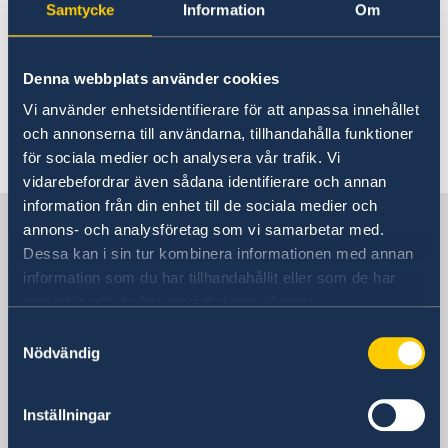
Samtycke
Information
Om
Nato
24 feb. 2023
Denna webbplats använder cookies
Vi använder enhetsidentifierare för att anpassa innehållet
Sveriges samlade stöd till de
och annonserna till användarna, tillhandahålla funktioner
jordbävningsdrabbade
för sociala medier och analysera vår trafik. Vi
vidarebefordrar även sådana identifierare och annan
information från din enhet till de sociala medier och
Sverige i Angola
annons- och analysföretag som vi samarbetar med.
Dessa kan i sin tur kombinera informationen med annan
information som du har tillhandahållit eller som de har
Sveriges ambassad
samlat in när du har använt deras tjänster.
Samtyckesval
Besöksadress
Nödvändig
De Stockholmsbaserade
utlandsmyndigheterna har inte öppet för
besökare. Vänligen kontakta oss via epost
Inställningar
eller telefon.