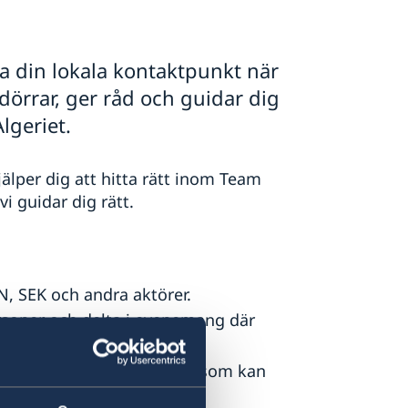
 din lokala kontaktpunkt när
dörrar, ger råd och guidar dig
Algeriet.
älper dig att hitta rätt inom Team
i guidar dig rätt.
N, SEK och andra aktörer.
personer och delta i evenemang där
ch representativa lokaler som kan