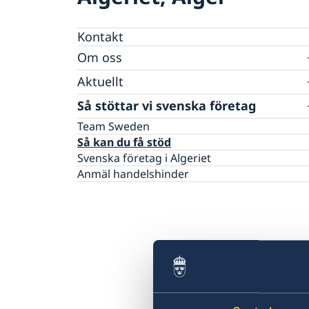
Kontakt
Om oss
Helg- och tjänstgöringsfria dagar 2026
Aktuellt
Ambassadens personal
Nyheter
Så stöttar vi svenska företag
Team Sweden
Så kan du få stöd
Svenska företag i Algeriet
Anmäl handelshinder