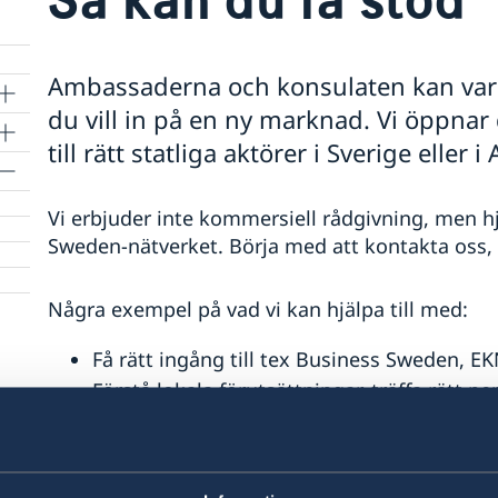
Ambassaderna och konsulaten kan vara
du vill in på en ny marknad. Vi öppnar 
till rätt statliga aktörer i Sverige eller i 
Vi erbjuder inte kommersiell rådgivning, men hj
Sweden-nätverket.
Börja med att kontakta oss, v
Några exempel på vad vi kan hjälpa till med:
Få rätt ingång till tex Business Sweden, EK
Förstå lokala förutsättningar, träffa rätt 
svenska företag syns.
Många ambassader och konsulat har fina o
hyras av svenska aktörer.