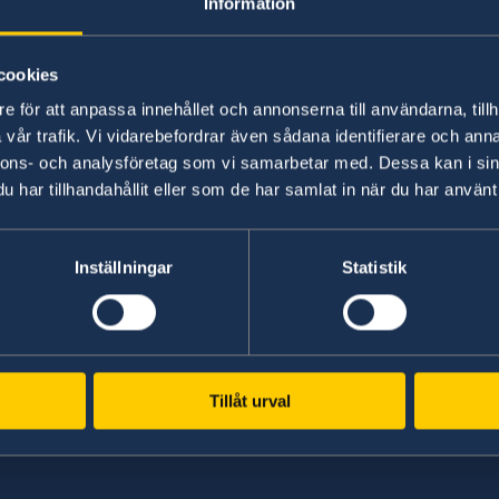
Information
Som del i uppdraget att stärka Sverigebil
projekt som ofta inkluderar svenska företag
cookies
e för att anpassa innehållet och annonserna till användarna, tillh
vår trafik. Vi vidarebefordrar även sådana identifierare och anna
Senast uppdaterad 11 dec. 2025, 13.41
nnons- och analysföretag som vi samarbetar med. Dessa kan i sin
har tillhandahållit eller som de har samlat in när du har använt 
Inställningar
Statistik
Tillåt urval