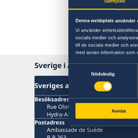
Samtycke
Denna webbplats använder 
Vi använder enhetsidentifierar
sociala medier och analysera 
till de sociala medier och a
med annan information som du 
Sverige i Algeriet
Samtyckesval
Nödvändig
Sveriges ambassad
Besöksadress
Rue Olof Palme
Avvisa
Hydra-Alger
Postadress
Ambassade de Suède
B.P 263