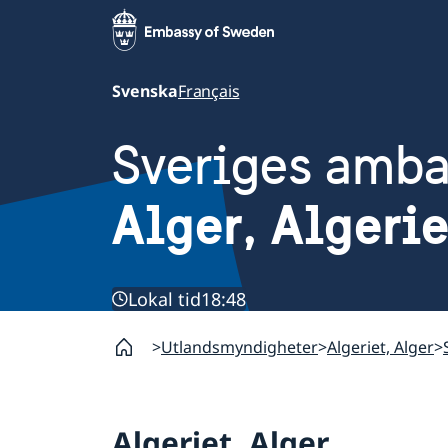
Svenska
Français
Sveriges amb
Alger, Algerie
Lokal tid
18:48
Utlandsmyndigheter
Algeriet, Alger
Algeriet, Alger