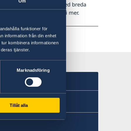
Om
den utomlands arbetar vi med breda
 – hör av dig så berättar vi mer.
andahålla funktioner för
n information från din enhet
 tur kombinera informationen
deras tjänster.
Marknadsföring
Tillåt alla