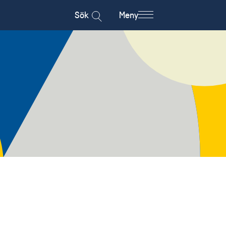
Sök
Meny