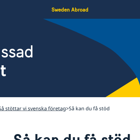
Sweden Abroad
assad
t
Så stöttar vi svenska företag
Så kan du få stöd
Så kan du få stöd