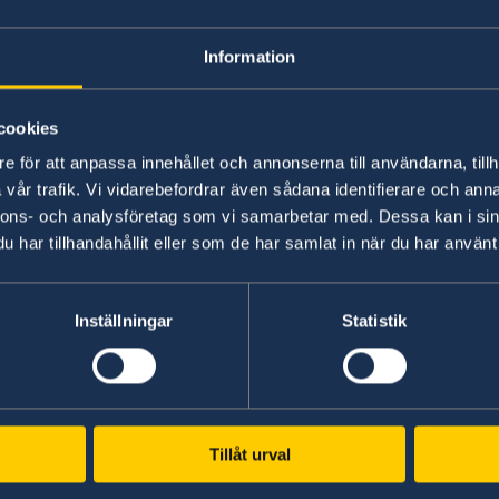
Anna Block Mazoyer är Sveriges ambassadör i A
Information
personer, varav tre är utsända från UD och sex 
finns följande sektioner:
cookies
Sektionen för politik, ekonomi, främjand
e för att anpassa innehållet och annonserna till användarna, tillh
Sektionen för administration, migration oc
vår trafik. Vi vidarebefordrar även sådana identifierare och anna
nnons- och analysföretag som vi samarbetar med. Dessa kan i sin
har tillhandahållit eller som de har samlat in när du har använt 
Senast uppdaterad 20 aug. 2025, 10.58
Inställningar
Statistik
Tillåt urval