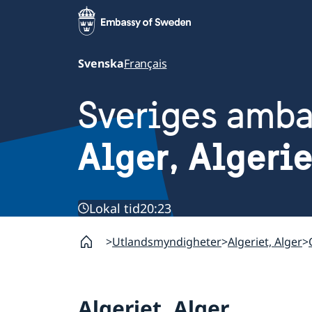
Svenska
Français
Sveriges amb
Alger, Algerie
Lokal tid
20:23
Utlandsmyndigheter
Algeriet, Alger
Algeriet, Alger