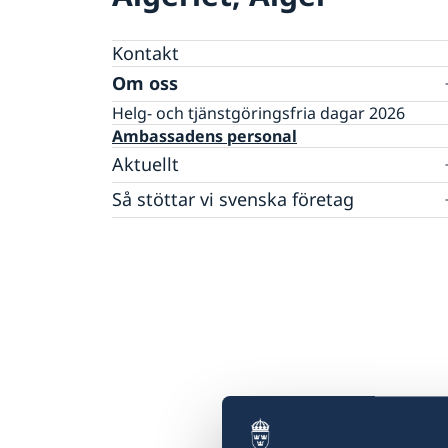
Kontakt
Om oss
Helg- och tjänstgöringsfria dagar 2026
Ambassadens personal
Aktuellt
Nyheter
Så stöttar vi svenska företag
Team Sweden
Så kan du få stöd
Svenska företag i Algeriet
Anmäl handelshinder