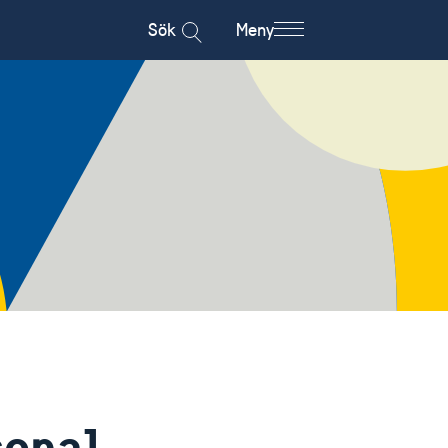
Sök
Meny
sonal