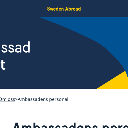
Sweden Abroad
assad
t
Om oss
Ambassadens personal
Ambassadens per