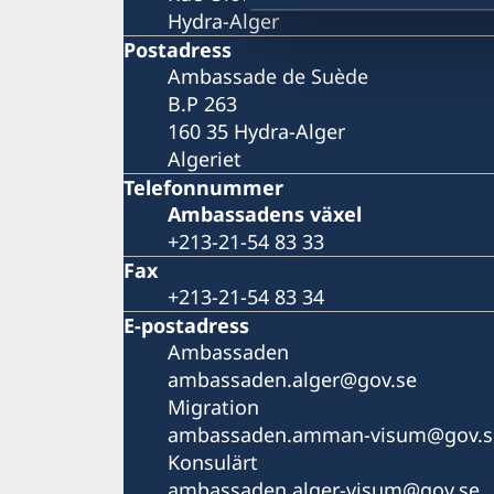
Hydra-Alger
Postadress
Ambassade de Suède
B.P 263
160 35 Hydra-Alger
Algeriet
Telefonnummer
Ambassadens växel
+213-21-54 83 33
Fax
+213-21-54 83 34
E-postadress
Ambassaden
ambassaden.alger@gov.se
Migration
ambassaden.amman-visum@gov.s
Konsulärt
ambassaden.alger-visum@gov.se