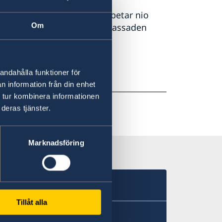
lgeriet. På ambassaden arbetar nio
Om
är lokalt anställda. Vid ambassaden
e och kommunikation
andahålla funktioner för
h konsulära frågor
n information från din enhet
 tur kombinera informationen
deras tjänster.
Marknadsföring
Tillåt alla