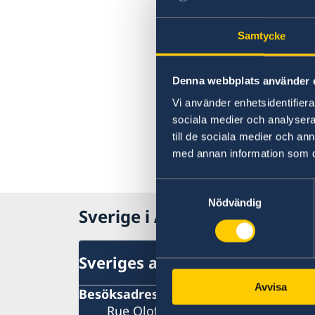
Samtycke
Denna webbplats använder 
Vi använder enhetsidentifierar
sociala medier och analysera 
till de sociala medier och a
med annan information som du 
Samtyckesval
Nödvändig
Sverige i Algeriet
Sveriges ambassad
Avvisa
Besöksadress
Rue Olof Palme