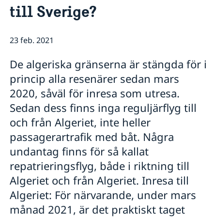
till Sverige?
Helg- och tjänstgöringsfria dagar 2026
Aktuellt
Ambassadens personal
Nyheter
Så stöttar vi svenska företag
23 feb. 2021
Team Sweden
Så kan du få stöd
De algeriska gränserna är stängda för i
Svenska företag i Algeriet
Anmäl handelshinder
princip alla resenärer sedan mars
2020, såväl för inresa som utresa.
Sedan dess finns inga reguljärflyg till
och från Algeriet, inte heller
passagerartrafik med båt. Några
undantag finns för så kallat
repatrieringsflyg, både i riktning till
Algeriet och från Algeriet. Inresa till
Algeriet: För närvarande, under mars
månad 2021, är det praktiskt taget