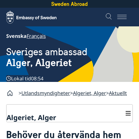
Sweden Abroad
Svenska
Français
Sveriges ambassad
Alger, Algeriet
Lokal tid
08:54
Utlandsmyndigheter
Algeriet, Alger
Aktuellt
Algeriet, Alger
Kontakt
Behöver du återvända hem
Om oss