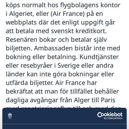
köps normalt hos flygbolagens kontor
i Algeriet, eller (Air France) på en
webbplats där det enligt uppgift går
att betala med svenskt kreditkort.
Resenären bokar och betalar själv
biljetten. Ambassaden bistår inte med
bokning eller betalning. Kundtjänster
eller resebyråer i Sverige eller andra
länder kan inte göra bokningar eller
utfärda biljetter. Air France har
bekräftat att man för tillfället behåller
dagliga avgångar från Alger till Paris
med repatrieringsflyg till och med den
27 mars 2021. Ändringar kan dock bli
aktuella. Air France webbplats för