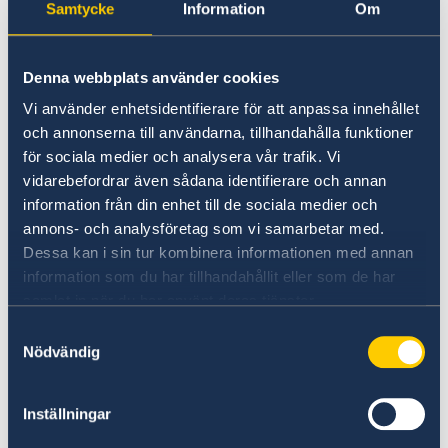
Samtycke
Information
Om
Algeriet: airfrance.dz. Enligt uppgift
ska det också finnas några
repatrieringsflyg med Alitalia (till
Denna webbplats använder cookies
Rom), Lufthansa (till Frankfurt am
Vi använder enhetsidentifierare för att anpassa innehållet
Main), Qatar Airways (till Doha) och
och annonserna till användarna, tillhandahålla funktioner
för sociala medier och analysera vår trafik. Vi
Royal Air Maroc. I de fall en enskild
vidarebefordrar även sådana identifierare och annan
behöver hjälp med sin ekonomiska
information från din enhet till de sociala medier och
situation kan UD och ambassaden vid
annons- och analysföretag som vi samarbetar med.
behov bistå för att se vilka möjligheter
Dessa kan i sin tur kombinera informationen med annan
information som du har tillhandahållit eller som de har
som finns för personen att själv kunna
samlat in när du har använt deras tjänster.
lösa detta. Om detta visar sig vara
Samtyckesval
svårt finns vissa möjligheter för UD att
Nödvändig
förmedla banköverföring från eget
konto eller för anhöriga att deponera
Inställningar
medel via UD. Som en sista lösning