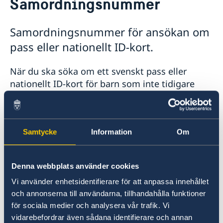
Samordningsnummer
Generalkonsulatet stängt över jul-och nyårshelgerna
Om oss
Helg-och tjänstgöringsfria dagar 2026 på Sveriges
Generalkonsulatets personal
Så stöttar vi svenska företag
generalkonsulat i Mariehamn
Samordningsnummer för ansökan om
Vi är en resurs för svenska företag
Aktuellt
pass eller nationellt ID-kort.
Team Sweden
Nyheter
Så kan du få stöd
När du ska söka om ett svenskt pass eller
Svenska företag på Åland
Utbyte mellan Sverige och Åland
Rösta på Åland
nationellt ID-kort för barn som inte tidigare
Anmäl handelshinder
haft svenskt pass/svensk ID-handling, behöver
barnet först få ett samordningsnummer. För
ansökan om samordningsnummer i samband
Samtycke
Information
Om
med passansökan kontakta
polismyndigheten i Sverige
.
Denna webbplats använder cookies
Mer information om samordningsnummer
Vi använder enhetsidentifierare för att anpassa innehållet
hittar du på
Skatteverkets hemsida
och annonserna till användarna, tillhandahålla funktioner
för sociala medier och analysera vår trafik. Vi
Senast uppdaterad 04 feb. 2026, 13.39
vidarebefordrar även sådana identifierare och annan