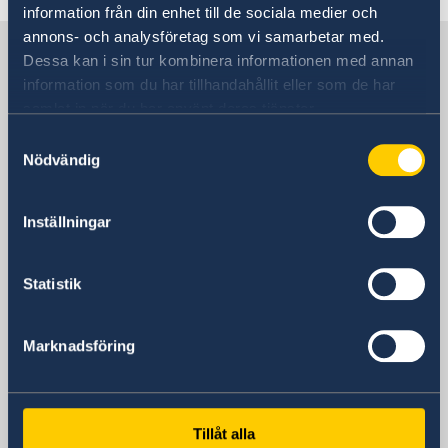
information från din enhet till de sociala medier och
annons- och analysföretag som vi samarbetar med.
Sverige på Åland
Dessa kan i sin tur kombinera informationen med annan
information som du har tillhandahållit eller som de har
samlat in när du har använt deras tjänster.
Sveriges Generalkonsulat
Samtyckesval
Nödvändig
Besöksadress
Norragatan 44
Mariehamn
Inställningar
Postadress
Sveriges generalkonsulat
Statistik
Norragatan 44
AX-22100 Mariehamn, Åland
Finland
Marknadsföring
Telefonnummer
+358 18 24800
E-postadress
Tillåt alla
generalkonsulat.mariehamn@gov.se