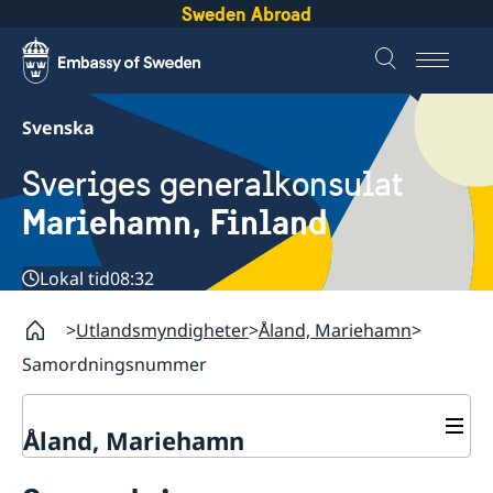
Sweden Abroad
Svenska
Sveriges generalkonsulat
Mariehamn, Finland
Lokal tid
08:32
Utlandsmyndigheter
Åland, Mariehamn
Samordningsnummer
Åland, Mariehamn
Kontakt