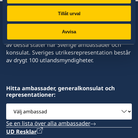
Tillåt urval
Sverige har diplomatiska förbindelser med i
Avvisa
stort sett alla stater i världen. I ungefär hälften
av dessa stater har Sverige ambassader och
konsulat. Sveriges utrikesrepresentation består
av drygt 100 utlandsmyndigheter.
Hitta ambassader, generalkonsulat och
representationer:
Välj
ambassad
Se en lista över alla ambassader
UD Resklar