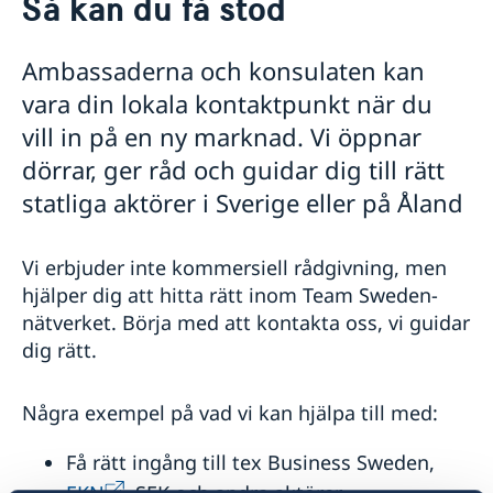
Så kan du få stöd
Generalkonsulatet stängt över jul-och nyårshelgerna
Om oss
Helg-och tjänstgöringsfria dagar 2026 på Sveriges
Generalkonsulatets personal
Så stöttar vi svenska företag
generalkonsulat i Mariehamn
Ambassaderna och konsulaten kan
Vi är en resurs för svenska företag
vara din lokala kontaktpunkt när du
Team Sweden
vill in på en ny marknad. Vi öppnar
Så kan du få stöd
dörrar, ger råd och guidar dig till rätt
Svenska företag på Åland
Anmäl handelshinder
statliga aktörer i Sverige eller på Åland
Aktuellt
Nyheter
Vi erbjuder inte kommersiell rådgivning, men
hjälper dig att hitta rätt inom Team Sweden-
Utbyte mellan Sverige och Åland
Rösta på Åland
nätverket.
Börja med att kontakta oss, vi guidar
dig rätt.
Några exempel på vad vi kan hjälpa till med:
Få rätt ingång till tex Business Sweden,