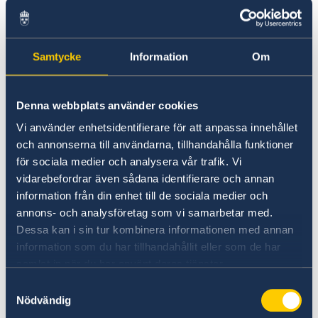
EKN
, SEK och andra aktörer
Förstå lokala förutsättningar, träffa rätt
personer och delta i evenemang där
Samtycke
Information
Om
svenska företag syns.
Många ambassader och konsulat har fina
och representativa lokaler som kan hyras
Denna webbplats använder cookies
av svenska aktörer.
Vi använder enhetsidentifierare för att anpassa innehållet
Som del i uppdraget att stärka
och annonserna till användarna, tillhandahålla funktioner
Sverigebilden utomlands arbetar vi med
för sociala medier och analysera vår trafik. Vi
breda projekt som ofta inkluderar svenska
vidarebefordrar även sådana identifierare och annan
information från din enhet till de sociala medier och
företag – hör av dig så berättar vi mer.
annons- och analysföretag som vi samarbetar med.
Mer information om att starta och driva
Dessa kan i sin tur kombinera informationen med annan
företag på Åland kan fås bland annat på
information som du har tillhandahållit eller som de har
Ålands Handelskammare
och
samlat in när du har använt deras tjänster.
Ålands landskapsregering
samt
Samtyckesval
Info Norden
Nödvändig