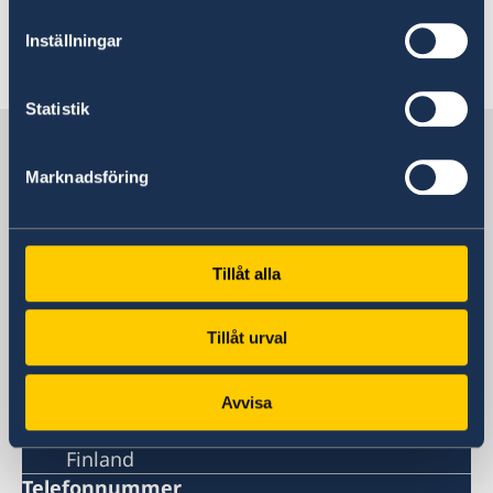
Inställningar
Senast uppdaterad 15 dec. 2025, 16.49
Statistik
Sverige på Åland
Marknadsföring
Sveriges Generalkonsulat
Besöksadress
Tillåt alla
Norragatan 44
Mariehamn
Tillåt urval
Postadress
Sveriges generalkonsulat
Norragatan 44
Avvisa
AX-22100 Mariehamn, Åland
Finland
Telefonnummer