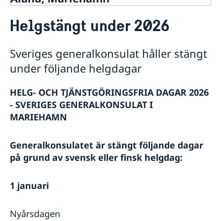
Kontakt
Helgstängt under 2026
Generalkonsulatet stängt över jul-och nyårshelgerna
Helg-och tjänstgöringsfria dagar 2026 på Sveriges
generalkonsulat i Mariehamn
Sveriges generalkonsulat håller stängt
Om oss
under följande helgdagar
Generalkonsulatets personal
Så stöttar vi svenska företag
HELG- OCH TJÄNSTGÖRINGSFRIA DAGAR 2026
Vi är en resurs för svenska företag
Aktuellt
- SVERIGES GENERALKONSULAT I
Team Sweden
MARIEHAMN
Nyheter
Så kan du få stöd
Svenska företag på Åland
Utbyte mellan Sverige och Åland
Rösta på Åland
Anmäl handelshinder
Generalkonsulatet är stängt följande dagar
på grund av svensk eller finsk helgdag:
1 januari
Nyårsdagen