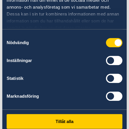
Nationaldagen
information från din enhet till de sociala medier och
annons- och analysföretag som vi samarbetar med.
Dessa kan i sin tur kombinera informationen med annan
8 juni
information som du har tillhandahållit eller som de har
samlat in när du har använt deras tjänster.
STÄNGT
Samtyckesval
Nödvändig
9 juni
Inställningar
Ålands Självstyrelsedag
Statistik
19 juni
Marknadsföring
Midsommarafton
30 oktober
Tillåt alla