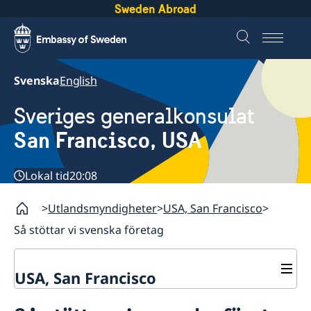
Sweden Abroad
Svenska
English
Sveriges generalkonsulat
San Francisco, USA
Lokal tid
20:08
Utlandsmyndigheter
USA, San Francisco
Så stöttar vi svenska företag
USA, San Francisco
Kontakt