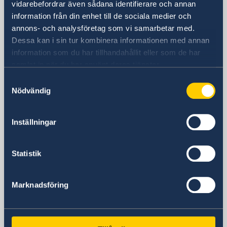
vidarebefordrar även sådana identifierare och annan
information från din enhet till de sociala medier och
Besöksadress
annons- och analysföretag som vi samarbetar med.
595 Market Street
Dessa kan i sin tur kombinera informationen med annan
San Francisco
information som du har tillhandahållit eller som de har
Postadress
samlat in när du har använt deras tjänster.
Consulate General of Sweden
595 Market Street, Suite #1350
Samtyckesval
Nödvändig
San Francisco, CA 94105
Telefonnummer
+1 (415) 268-0800
Inställningar
E-postadress
Konsulära och passrelaterade frågor:
Statistik
sanfrancisco.pass@gov.se
Övrigt:
sanfrancisco@gov.se
Marknadsföring
Honorärkonsulat