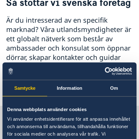
Så stöttar vi svenska företag
Om oss
Lediga tjänster
Så stöttar vi svenska företag
Är du intresserad av en specifik
Vi är en resurs för svenska företag
Aktuellt
marknad? Våra utlandsmyndigheter är
Team Sweden
Kalendarium
ett globalt nätverk som består av
Så kan du få stöd
Nyheter
Anmäl handelshinder
ambassader och konsulat som öppnar
dörrar, skapar kontakter och guidar
dig rätt. Är du ett svenskt företag som
behöver hjälp? Här hittar du allt du
behöver för att ta nästa steg – enkelt
Samtycke
Information
Om
och samlat.
Denna webbplats använder cookies
Sverige i USA, San Francisco
Vi använder enhetsidentifierare för att anpassa innehållet
och annonserna till användarna, tillhandahålla funktioner
för sociala medier och analysera vår trafik. Vi
Sveriges generalkonsulat