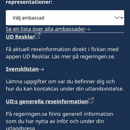
representationer:
Öppettider: måndag-fredag kl 10.30-15.30.
Öppettider: kl 08.00-17.00, lunchstängt 12.00-
Välj
Endast besök via tidsbokning.
13.00.
ambassad
Telefontider: kl 09.00-12.00 måndag, tisdag och
Se en lista över alla ambassader
torsdag.
UD Resklar
Endast besök via tidsbokning.
Få aktuell reseinformation direkt i fickan med
appen UD Resklar. Läs mer på regeringen.se.
Svensklistan
Lämna uppgifter om var du befinner dig och
hur du kan kontaktas under din utlandsvistelse.
UD:s generella reseinformation
På regeringen.se finns generell information
som du har nytta av inför och under din
utlandsresa.