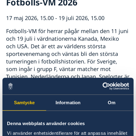
Fotbolls-VM 2026
Om oss
Lediga tjänster
Så stöttar vi svenska företag
17 maj 2026, 15.00 - 19 juli 2026, 15.00
Vi är en resurs för svenska företag
Aktuellt
Team Sweden
Fotbolls-VM för herrar pågår mellan den 11 juni
Kalendarium
Så kan du få stöd
och 19 juli i värdnationerna Kanada, Mexiko
Nyheter
Anmäl handelshinder
och USA. Det är ett av världens största
sportevenemang och väntas bli den största
turneringen i fotbollshistorien. För Sverige,
som ingår i grupp F, väntar matcher mot
Tunisien, Nederländerna och Japan. Spelorter är
Monterrey i Mexiko samt Houston och Dallas i
USA.
Samtycke
Information
Om
Klicka här för mer information inför fotbolls-VM
och matcherna i USA
Denna webbplats använder cookies
Senast uppdaterad 24 maj 2026, 23.07
Vi använder enhetsidentifierare för att anpassa innehållet