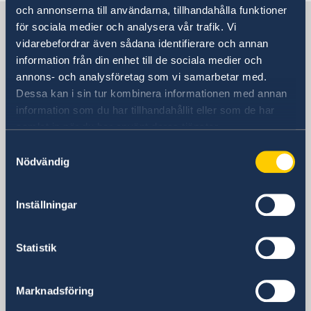
och annonserna till användarna, tillhandahålla funktioner
Sverige i USA, San Francisco
för sociala medier och analysera vår trafik. Vi
vidarebefordrar även sådana identifierare och annan
information från din enhet till de sociala medier och
Sveriges generalkonsulat
annons- och analysföretag som vi samarbetar med.
Dessa kan i sin tur kombinera informationen med annan
Besöksadress
information som du har tillhandahållit eller som de har
595 Market Street
samlat in när du har använt deras tjänster.
San Francisco
Samtyckesval
Postadress
Nödvändig
Consulate General of Sweden
595 Market Street, Suite #1350
San Francisco, CA 94105
Inställningar
Telefonnummer
+1 (415) 268-0800
Statistik
E-postadress
Konsulära och passrelaterade frågor:
sanfrancisco.pass@gov.se
Marknadsföring
Övrigt: