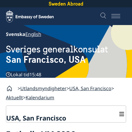
Sweden Abroad
Svenska
English
Sveriges generalkonsulat
San Francisco, USA
Lokal tid
15:48
Utlandsmyndigheter
USA, San Francisco
Aktuellt
Kalendarium
USA, San Francisco
Kontakt