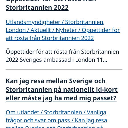
Storbritannien 2022
Utlandsmyndigheter / Storbritannien,
London / Aktuellt / Nyheter / Öppettider för
att rösta från Storbritannien 2022
Öppettider för att rösta från Storbritannien
2022 Sveriges ambassad i London 11
Montagu Pl, London W1H 2AL, UK Måndag
22 augusti, 15:00 - 18:00 Tisdag 23 augusti,
Kan jag resa mellan Sverige och
15:00 - 18:00 Onsdag 24 augusti, 15:
Storbritannien på nationellt id-kort
eller måste jag ha med mig passet?
Om utlandet / Storbritannien / Vanliga
frågor och svar om pass / Kan jag resa