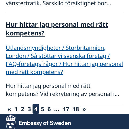
vänstertrafik. Särskild försiktighet bör
därför iakttas vid i synnerhet i korsningar
och rondeller. I Storbritannien är det lag på
Hur hittar jag personal med rätt
att använda bilbälte för alla
kompetens?
Utlandsmyndigheter / Storbritannien,
London / Så stöttar vi svenska företag /
FAQ-företagsfrågor / Hur hittar jag personal
med rätt kompetens?
Hur hittar jag personal med rätt
kompetens? Vid rekrytering av personal i
Storbritannien är det viktigt att förstå lokala
«
1
2
3
4
5
6
...
17
18
»
förutsättningar gällande visum, regler och
kontrakt samt rådande löneläge och