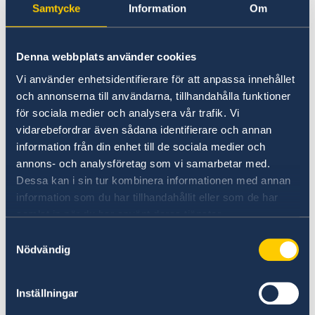
pass som sedan skickas till svenska
Samtycke
Information
Om
ambassaden i Storbritannien? Ja, även om
du är svensk medborgare bosatt i
EES: Förhandsregistrering via appen
Denna webbplats använder cookies
Storbritannien kan en ambassad i ett tredje
Travel to Europe
Vi använder enhetsidentifierare för att anpassa innehållet
och annonserna till användarna, tillhandahålla funktioner
för sociala medier och analysera vår trafik. Vi
Utlandsmyndigheter / Storbritannien,
vidarebefordrar även sådana identifierare och annan
London / Aktuellt / Nyheter
information från din enhet till de sociala medier och
annons- och analysföretag som vi samarbetar med.
Ska du resa till Sverige från Storbritannien
Dessa kan i sin tur kombinera informationen med annan
med brittiskt pass? Entry Exit System
information som du har tillhandahållit eller som de har
innebär att du behöver: •
samlat in när du har använt deras tjänster.
Förhandsregistrera uppgifter från ditt pass
Samtyckesval
Registrera nyfödd utomlands
• Ladda upp ett ansiktsfoto (biometriskt
Nödvändig
Om utlandet / Storbritannien / Hjälp till
Inställningar
svenskar i Storbritannien / Svenskt