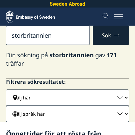
Sweden Abroad
Sök
Din sökning på
storbritannien
gav
171
träffar
Filtrera sökresultatet:
Välj
här
Välj
språk
här
Öppettider för att rösta från