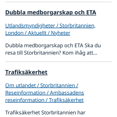
Storbritannien en av de viktigaste och mest
dynamiska internationella marknaderna.
Dubbla medborgarskap och ETA
Storbritannien är en ledande destination
Utlandsmyndigheter / Storbritannien,
London / Aktuellt / Nyheter
Dubbla medborgarskap och ETA Ska du
resa till Storbritannien? Kom ihåg att
ansöka om ett elektroniskt resetillstånd
(ETA) i god tid före resan. Svenska
Trafiksäkerhet
medborgare med uppehållstillstånd i
Om utlandet / Storbritannien /
Reseinformation / Ambassadens
reseinformation / Trafiksäkerhet
Trafiksäkerhet Storbritannien har