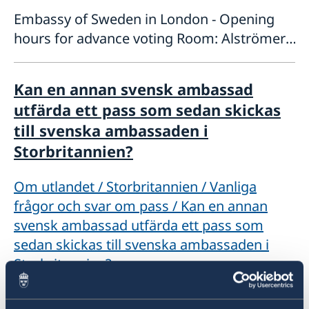
Embassy of Sweden in London - Opening
hours for advance voting Room: Alströmer,
entrance via Upper Montagu Street 5 Upper
Montagu St, London W1H 2AG,
Kan en annan svensk ambassad
Storbritannien Monday 24 August - Friday
utfärda ett pass som sedan skickas
28
till svenska ambassaden i
Storbritannien?
Om utlandet / Storbritannien / Vanliga
frågor och svar om pass / Kan en annan
svensk ambassad utfärda ett pass som
sedan skickas till svenska ambassaden i
Storbritannien?
Kan en annan svensk ambassad utfärda ett