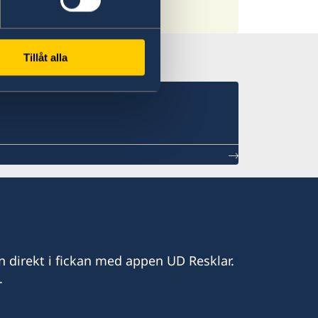
Tillåt alla
n direkt i fickan med appen UD Resklar.
.