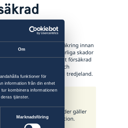
rsäkrad
teckna en fullgod reseförsäkring innan
Om
g, vilket leder till att allvarliga skador
 därför viktigt att du är rätt försäkrad
 erhålla en fullgod rese- och
sport till Sverige eller till tredjeland.
andahålla funktioner för
n information från din enhet
 tur kombinera informationen
deras tjänster.
ör alla länder. I vissa länder gäller
Marknadsföring
g ambassad för mer information.