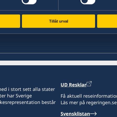
Läs mer
Tillåt urval
UD Resklar
d i stort sett alla stater
ter har Sverige
Få aktuell reseinformatio
ikesrepresentation består
Läs mer på regeringen.se
Svensklistan