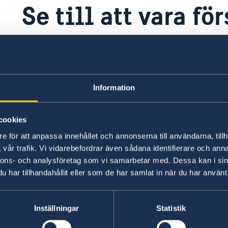
Se till att vara fö
Se över ditt försäkringsskydd
Besökare bör se över sitt försäkringsskydd och 
Information
resan påbörjas. Sjukvården i Tanzania är bristfälli
eller sjukdomsfall ofta kräver evakuering. Det är
innan du påbörjar din resa. Resenärer bör därför
cookies
sjukförsäkring som även täcker eventuell sjuktran
t
e för att anpassa innehållet och annonserna till användarna, tillh
vår trafik. Vi vidarebefordrar även sådana identifierare och anna
nnons- och analysföretag som vi samarbetar med. Dessa kan i sin
Se till att vara försäkrad
har tillhandahållit eller som de har samlat in när du har använt 
Här finns grundläggande information som gäller f
Inställningar
Statistik
dessutom ytterligare villkor. Kontakta ansvari