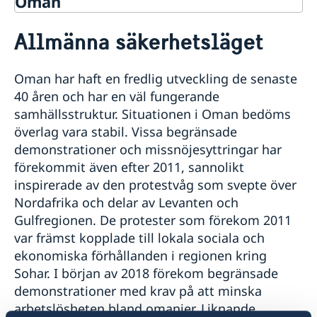
Oman
Rösta i Oman
Allmänna säkerhetsläget
Hjälp till svenskar i Oman
Rösta i Oman
Reseinformation
Oman har haft en fredlig utveckling de senaste
Pass i Oman
Ambassadens reseinformation
40 åren och har en väl fungerande
Förnyelse av nationellt pass och ID-kort i Oman
Aktuella händelser
samhällsstruktur. Situationen i Oman bedöms
Förlust av pass och ansökan om provisoriskt pass i
Övriga upplysningar
överlag vara stabil. Vissa begränsade
Oman
Allmänna säkerhetsläget
demonstrationer och missnöjesyttringar har
Samordningsnummer
Terrorism
förekommit även efter 2011, sannolikt
Naturförhållanden och katastrofer
inspirerade av den protestvåg som svepte över
In- och utresebestämmelser
Nordafrika och delar av Levanten och
Hälso- och sjukvård
Gulfregionen. De protester som förekom 2011
Lokala lagar och sedvänjor
Kriminalitet och personlig säkerhet
var främst kopplade till lokala sociala och
Trafiksäkerhet
ekonomiska förhållanden i regionen kring
Sohar. I början av 2018 förekom begränsade
demonstrationer med krav på att minska
arbetslösheten bland omanier. Liknande