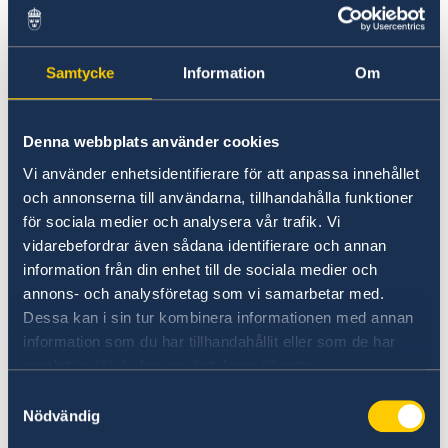
missnöjesyttringar skedde i maj 2021.
I ett krisläge uppmanas besökare att följa
Samtycke
Information
Om
utvecklingen via massmedier och följa
instruktioner från landets myndigheter.
Denna webbplats använder cookies
Vi använder enhetsidentifierare för att anpassa innehållet
Ambassaden uppmanar samtliga svenskar i
och annonserna till användarna, tillhandahålla funktioner
Oman att anmäla sig till ambassadens
för sociala medier och analysera vår trafik. Vi
svensklista,
vidarebefordrar även sådana identifierare och annan
http://www.swedenabroad.com/svensklistan
.
information från din enhet till de sociala medier och
Uppgifterna kan vid behov användas av
annons- och analysföretag som vi samarbetar med.
ambassaden för att snabbt kunna kontakta dig
Dessa kan i sin tur kombinera informationen med annan
om en konsulär krissituation skulle drabba dig
information som du har tillhandahållit eller som de har
under en vistelse i landet. Uppgifterna sparas
samlat in när du har använt deras tjänster.
enbart under den tid man själv angett och tas
Samtyckesval
sedan automatiskt bort.
Nödvändig