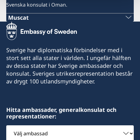
Svenska konsulat i Oman.
Muscat
Telefon
+968-24560971
Sverige har diplomatiska förbindelser med i
E-post:
stort sett alla stater i världen. I ungefär hälften
av dessa stater har Sverige ambassader och
info@hcswedenoman.com
konsulat. Sveriges utrikesrepresentation består
av drygt 100 utlandsmyndigheter.
Epost:
info@hcswedenoman.com
E-post:
Hitta ambassader, generalkonsulat och
representationer:
ahmed@hcswedenoman.com
Välj
ambassad
Fax