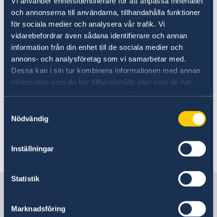
Vi använder enhetsidentifierare för att anpassa innehållet
och i allvarligare fall även ambulanstransport
och annonserna till användarna, tillhandahålla funktioner
hem. Tänk på att din försäkring inte gäller om
för sociala medier och analysera vår trafik. Vi
du reser trots läkares avrådan.
vidarebefordrar även sådana identifierare och annan
information från din enhet till de sociala medier och
annons- och analysföretag som vi samarbetar med.
Se till att vara försäkrad
Dessa kan i sin tur kombinera informationen med annan
information som du har tillhandahållit eller som de har
samlat in när du har använt deras tjänster.
Här finns grundläggande information som
gäller för alla länder. I vissa länder gäller
Samtyckesval
Nödvändig
dessutom ytterligare villkor. Kontakta ansvarig
ambassad för mer information.
Inställningar
Läs mer
Statistik
Sverige i Förenade arabemiraten
Marknadsföring