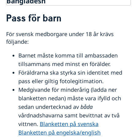
Bangladesh
Rösta i Bangladesh
Pass för barn
Hjälp till svenskar i Bangladesh
Rösta i Bangladesh
För svensk medborgare under 18 år krävs
Avgifter
Medborgaskap
följande:
Pass i Bangladesh
Barnet måste komma till ambassaden
Samordningsnummer / registrera nyfödda i
tillsammans med minst en förälder.
Bangladesh
Föräldrarna ska styrka sin identitet med
Körkort
Förlust av pass
pass eller giltig fotolegitimation.
Pass för vuxna
Medgivande för minderårig (ladda ner
Pass för barn
blanketten nedan) måste vara ifylld och
Provisoriskt pass
Gifta sig utomlands i Bangladesh
sedan undertecknad av
båda
Legaliseringar
vårdnadshavarna samt bevittnat av två
Reseinformation
vittnen.
Blanketten på svenska
Utvecklingssamarbete
Blanketten på engelska/english
Ambassadens reseinformation