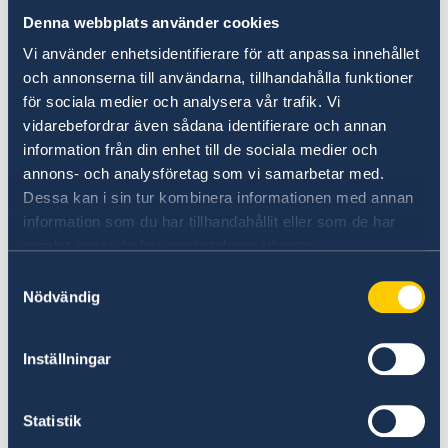
För barn födda i Bangladesh: Legaliserat
Denna webbplats använder cookies
födelsebevis, det vill säga "Birth Certificate
Vi använder enhetsidentifierare för att anpassa innehållet
Registry" ska uppvisas, liksom beslut om
och annonserna till användarna, tillhandahålla funktioner
barnets namn och samordningsnummer.
för sociala medier och analysera vår trafik. Vi
vidarebefordrar även sådana identifierare och annan
Det är viktigt att du lämnar in en komplett
information från din enhet till de sociala medier och
ansökan. Om något dokument saknas, kommer
annons- och analysföretag som vi samarbetar med.
detta att försena handläggningen av din
Dessa kan i sin tur kombinera informationen med annan
ansökan.
information som du har tillhandahållit eller som de har
samlat in när du har använt deras tjänster.
Avgift
Samtyckesval
Nödvändig
Kostnaden är 1 600 SEK i lokal valuta. Avgiften
betalas på ambassaden och endast med
Inställningar
betalkort. Ambassaden accepterar följande
bankkort: Visa, Mastercard, DISCOVER, Diners
Club International, JCB och NPS3.
Statistik