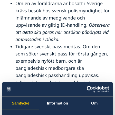
Om en av föräldrarna är bosatt i Sverige
Aktuella händelser
Inför resan
Allmänna säkerhetsläget
krävs besök hos svensk polismyndighet för
Terrorism
inlämnande av medgivande och
Naturförhållanden och katastrofer
uppvisande av giltig ID-handling.
Observera
In- och utresebestämmelser
att detta ska göras när ansökan påbörjats vid
Hälso- och sjukvård
Lagar och sedvänjor
ambassaden i Dhaka.
Kriminalitet och personlig säkerhet
Tidigare svenskt pass medtas. Om den
Trafiksäkerhet
som söker svenskt pass för första gången,
exempelvis nyfött barn, och är
bangladeshisk medborgare ska
bangladeshisk passhandling uppvisas.
Fyll i och ta med utskriven blankett
”Uppgift för utredning av svenskt
medborgarskap”:
Samtycke
Information
Om
Blanketten på svenska
Blanketten på engelska/english