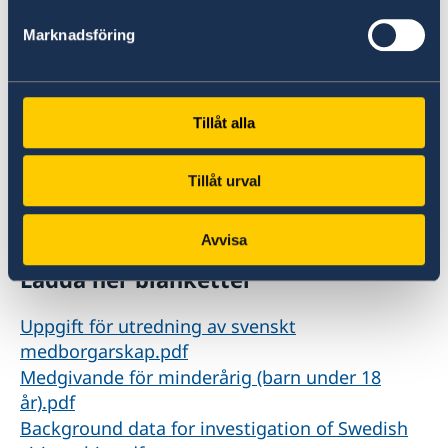
Länk till information om avgifter hittar ni här:
Marknadsföring
Avgifter - Sweden Abroad
Boka tid
Tillåt alla
För besök till den konsulära avdelningen på
ambassaden krävs tidsbokning. Du bokar tid
Tillåt urval
genom att mejla ambassaden.dhaka@gov.se.
Avvisa
Ladda ner blanketter
Uppgift för utredning av svenskt
medborgarskap.pdf
Medgivande för minderårig (barn under 18
år).pdf
Background data for investigation of Swedish