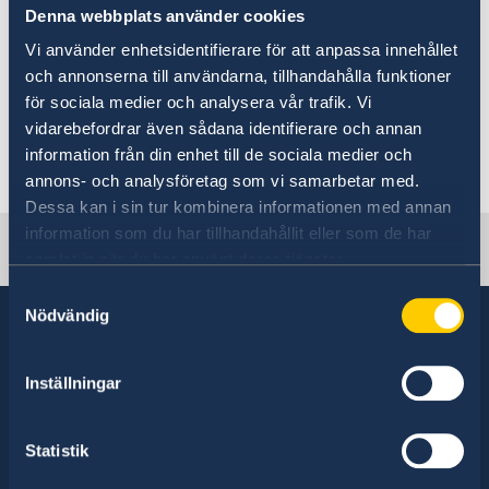
Denna webbplats använder cookies
Besök längre än 90 dagar
Flytta till någon i Sverige
För frågor gällande uppehållstillstånd
Vi använder enhetsidentifierare för att anpassa innehållet
Uppehållstillstånd
hänvisar ambassaden till
och annonserna till användarna, tillhandahålla funktioner
Arbeta i Sverige
för sociala medier och analysera vår trafik. Vi
Migrationsverkets hemsida.
Studera i Sverige
vidarebefordrar även sådana identifierare och annan
information från din enhet till de sociala medier och
Migrationsverket
annons- och analysföretag som vi samarbetar med.
Dessa kan i sin tur kombinera informationen med annan
information som du har tillhandahållit eller som de har
Sweden in Peru
samlat in när du har använt deras tjänster.
Samtyckesval
Nödvändig
Sverige har diplomatiska förbindelser med i
Inställningar
stort sett alla stater i världen. I ungefär hälften
av dessa stater har Sverige ambassader och
Statistik
konsulat. Sveriges utrikesrepresentation består