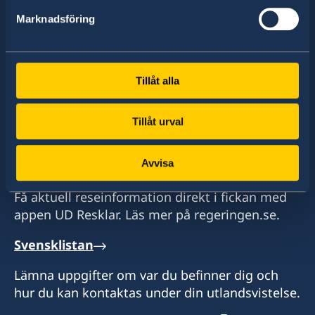
av drygt 100 utlandsmyndigheter.
Marknadsföring
Hitta ambassader, generalkonsulat och
representationer:
Tillåt alla
Välj
Tillåt urval
ambassad
Se en lista över alla ambassader
Avvisa
UD Resklar
Få aktuell reseinformation direkt i fickan med
appen UD Resklar. Läs mer på regeringen.se.
Svensklistan
Lämna uppgifter om var du befinner dig och
hur du kan kontaktas under din utlandsvistelse.