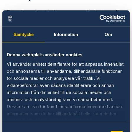
EU:s utvecklingssamarbete
Openaid
Om du misstänker oegentligheter eller
korruption i ett svenskt
biståndssamarbete så kan du
Samtycke
Information
Om
rapportera!
Om du misstänker korruption, eller
Denna webbplats använder cookies
oegentligheter i svenskfinansierade projekt och
Vi använder enhetsidentifierare för att anpassa innehållet
program kan Sidas utredningsgrupp bistå.
och annonserna till användarna, tillhandahålla funktioner
för sociala medier och analysera vår trafik. Vi
Tipsa genom att klicka på länken nedan:
vidarebefordrar även sådana identifierare och annan
Anmäl misstankar om korruption,
information från din enhet till de sociala medier och
oegentligheter och missförhållanden | Sida
annons- och analysföretag som vi samarbetar med.
Dessa kan i sin tur kombinera informationen med annan
information som du har tillhandahållit eller som de har
Alla tips och misstankar hanteras och utreds av
samlat in när du har använt deras tjänster.
Sidas utredningsgrupp, e-post:
Samtyckesval
investigation@sida.se