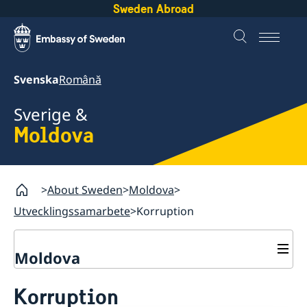
Sweden Abroad
Svenska
Română
Sverige &
Moldova
About Sweden
Moldova
Utvecklingssamarbete
Korruption
Moldova
Utvecklingssamarbete
Korruption
Korruption