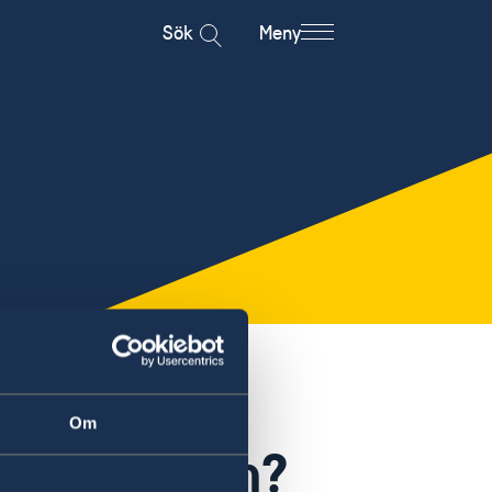
Sök
Meny
Om
 ambassaden?