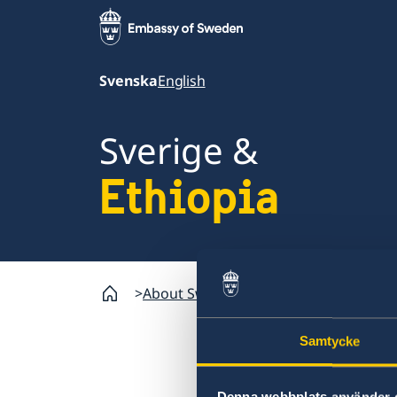
Svenska
English
Sverige &
Ethiopia
About Sweden
Ethiopia
Val 2022
Samtycke