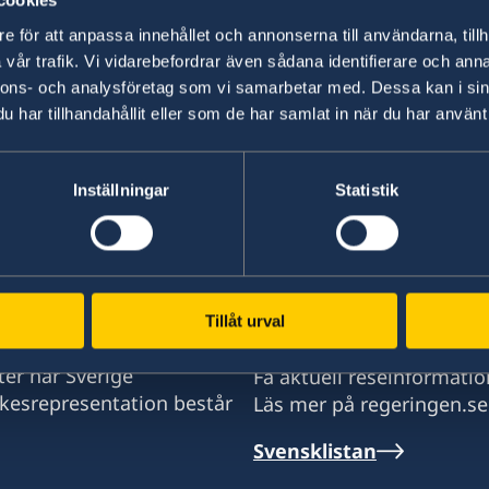
cookies
e för att anpassa innehållet och annonserna till användarna, tillh
Ambassaden kommer att anordna röstmottagnin
vår trafik. Vi vidarebefordrar även sådana identifierare och anna
nnons- och analysföretag som vi samarbetar med. Dessa kan i sin
har tillhandahållit eller som de har samlat in när du har använt 
Senast uppdaterad 02 apr. 2018, 13.48
Inställningar
Statistik
Tillåt urval
UD Resklar
d i stort sett alla stater
ter har Sverige
Få aktuell reseinformatio
ikesrepresentation består
Läs mer på regeringen.se
Svensklistan