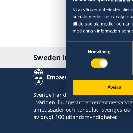
Denna webbplats använder 
Vi använder enhetsidentifierar
sociala medier och analysera 
till de sociala medier och a
med annan information som du 
Samtyckesval
Nödvändig
Sweden in Ethiopia
Avvisa
Sverige har diplomatiska förbindelser me
i världen. I ungefär hälften av dessa sta
ambassader och konsulat. Sveriges utr
av drygt 100 utlandsmyndigheter.