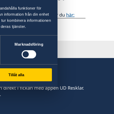
andahålla funktioner för
g. Mer information hittar du
här:
n information från din enhet
 tur kombinera informationen
deras tjänster.
Marknadsföring
Tillåt alla
n direkt i fickan med appen UD Resklar.
.