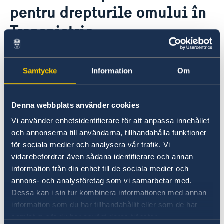
pentru drepturile omului în
GDPR Data Protection Policy
Cooperare pentru dezvoltare
Parteneriatul Estic
Transnistria
Noutati
17 ian. 2018
Samtycke
Information
Om
Aducem sincere mulțumiri tuturor
partenerilor noștri care lucrează
Denna webbplats använder cookies
neobosit în domeniul drepturilor
Vi använder enhetsidentifierare för att anpassa innehållet
omului pentru cetățenii din
och annonserna till användarna, tillhandahålla funktioner
Transnistria! Citiți despre rezultatele
för sociala medier och analysera vår trafik. Vi
vidarebefordrar även sådana identifierare och annan
lor impresionante pentru persoanele
information från din enhet till de sociala medier och
cu dizabilități și persoanele private de
annons- och analysföretag som vi samarbetar med.
libertate, prevenirea HIV / SIDA și
Dessa kan i sin tur kombinera informationen med annan
pentru victimele violenței domestice.
information som du har tillhandahållit eller som de har
samlat in när du har använt deras tjänster.