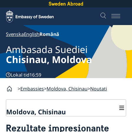
Sweden Abroad
Svenska
English
Română
Ambasada Suediei
Chisinau, Moldova
Lokal tid
16:59
Embassies
Moldova, Chisinau
Noutati
Moldova, Chisinau
Contact
Rezultate impresionante
Despre noi