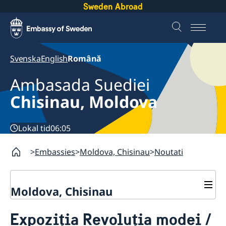
Sweden Abroad
Svenska
English
Română
Ambasada Suediei
Chisinau, Moldova
Lokal tid
06:05
Embassies
Moldova, Chisinau
Noutati
Moldova, Chisinau
Contact
Expoziția Revoluția modei /
Despre noi