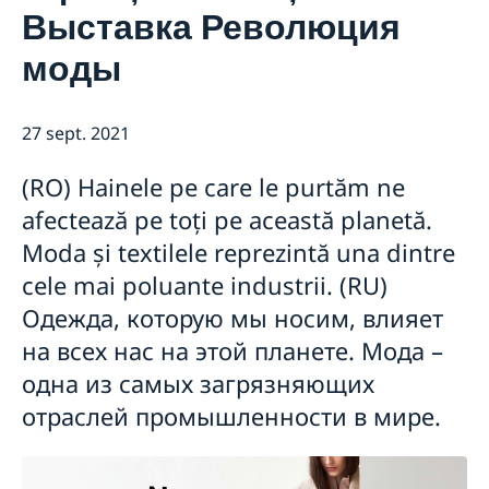
Выставка Революция
GDPR Data Protection Policy
Cooperare pentru dezvoltare
Parteneriatul Estic
моды
Noutati
27 sept. 2021
(RO) Hainele pe care le purtăm ne
afectează pe toți pe această planetă.
Moda și textilele reprezintă una dintre
cele mai poluante industrii. (RU)
Одежда, которую мы носим, влияет
на всех нас на этой планете. Мода –
одна из самых загрязняющих
отраслей промышленности в мире.