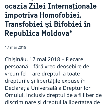
ocazia Zilei Internaționale
GDPR Data Protection Policy
Cooperare pentru dezvoltare
Parteneriatul Estic
împotriva Homofobiei,
Noutati
Transfobiei și Bifobiei în
Republica Moldova*
17 mai 2018
Chișinău, 17 mai 2018 – Fiecare
persoană – fără vreo deosebire de
vreun fel – are dreptul la toate
drepturile și libertățile expuse în
Declarația Universală a Drepturilor
Omului, inclusiv dreptul de a fi liber de
discriminare și dreptul la libertatea de