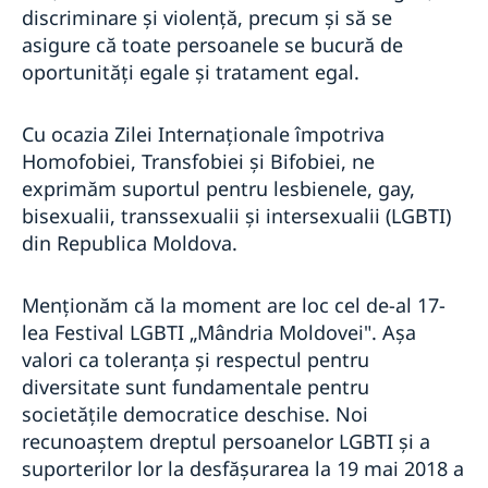
discriminare și violență, precum și să se
asigure că toate persoanele se bucură de
oportunități egale și tratament egal.
Cu ocazia Zilei Internaționale împotriva
Homofobiei, Transfobiei și Bifobiei, ne
exprimăm suportul pentru lesbienele, gay,
bisexualii, transsexualii și intersexualii (LGBTI)
din Republica Moldova.
Menționăm că la moment are loc cel de-al 17-
lea Festival LGBTI „Mândria Moldovei". Așa
valori ca toleranța și respectul pentru
diversitate sunt fundamentale pentru
societățile democratice deschise. Noi
recunoaștem dreptul persoanelor LGBTI și a
suporterilor lor la desfășurarea la 19 mai 2018 a