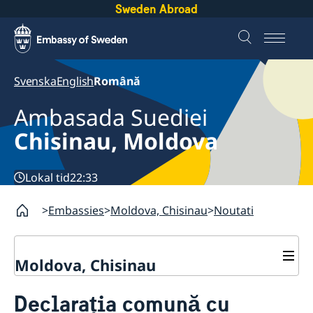
Sweden Abroad
Svenska
English
Română
Ambasada Suediei
Chisinau, Moldova
Lokal tid
22:33
Embassies
Moldova, Chisinau
Noutati
Moldova, Chisinau
Contact
Declarația comună cu
Despre noi