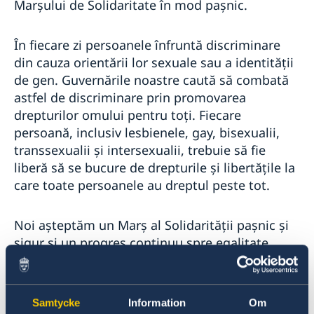
Marșului de Solidaritate în mod pașnic.
În fiecare zi persoanele înfruntă discriminare
din cauza orientării lor sexuale sau a identității
de gen. Guvernările noastre caută să combată
astfel de discriminare prin promovarea
drepturilor omului pentru toți. Fiecare
persoană, inclusiv lesbienele, gay, bisexualii,
transsexualii și intersexualii, trebuie să fie
liberă să se bucure de drepturile și libertățile la
care toate persoanele au dreptul peste tot.
Noi așteptăm un Marș al Solidarității pașnic și
sigur și un progres continuu spre egalitate
pentru toate persoanele din Moldova.
* Declarația comună emisă de misiunile
Samtycke
Information
Om