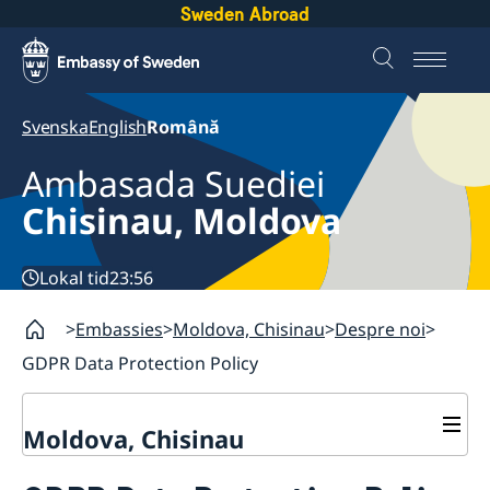
Sweden Abroad
Svenska
English
Română
Ambasada Suediei
Chisinau, Moldova
Lokal tid
23:56
Embassies
Moldova, Chisinau
Despre noi
GDPR Data Protection Policy
Moldova, Chisinau
Contact