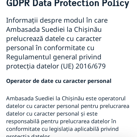
GDPR Data Protection Policy
Despre noi
GDPR Data Protection Policy
Informații despre modul în care
Cooperare pentru dezvoltare
Parteneriatul Estic
Ambasada Suediei la Chișinău
Noutati
prelucrează datele cu caracter
personal în conformitate cu
Regulamentul general privind
protecția datelor (UE) 2016/679
Operator de date cu caracter personal
Ambasada Suediei la Chișinău este operatorul
datelor cu caracter personal pentru prelucrarea
datelor cu caracter personal și este
responsabilă pentru prelucrarea datelor în
conformitate cu legislația aplicabilă privind
protecția datelor.