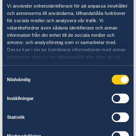
Vi använder enhetsidentifierare för att anpassa innehållet
Aqui poderá obter informação abrangente de
och annonserna till användarna, tillhandahålla funktioner
como fazer negócios com a Suécia.
för sociala medier och analysera vår trafik. Vi
vidarebefordrar även sådana identifierare och annan
Leia mais
information från din enhet till de sociala medier och
annons- och analysföretag som vi samarbetar med.
Dessa kan i sin tur kombinera informationen med annan
information som du har tillhandahållit eller som de har
samlat in när du har använt deras tjänster.
Samtyckesval
Nödvändig
Suspeita de irregularidades
Inställningar
Se tiver alguma queixa ou suspeitar de crimes
ou irregularidades relacionadas com as
Statistik
atividades da administração estrangeira, pode
apresentar uma queixa/denuncia ao Ministério
Marknadsföring