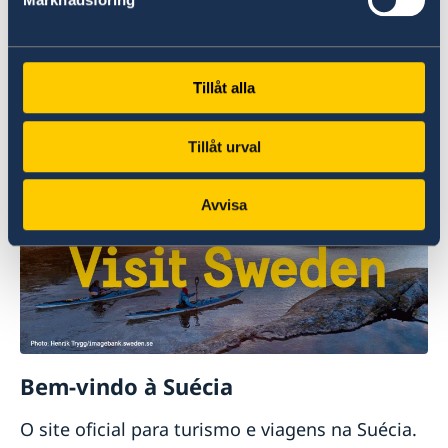
dos Negócios Estrangeiros.
Apresentar uma queixa contra o MNE (em
inglês)
Tillåt alla
Denunciar suspeitas de crimes ou outras
irregularidades (em inglês)
Tillåt urval
Avvisa
Bem-vindo à Suécia
O site oficial para turismo e viagens na Suécia.