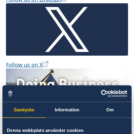
Follow us on X
Samtycke
Information
Om
Fazer negócios com a Suécia
Denna webbplats använder cookies