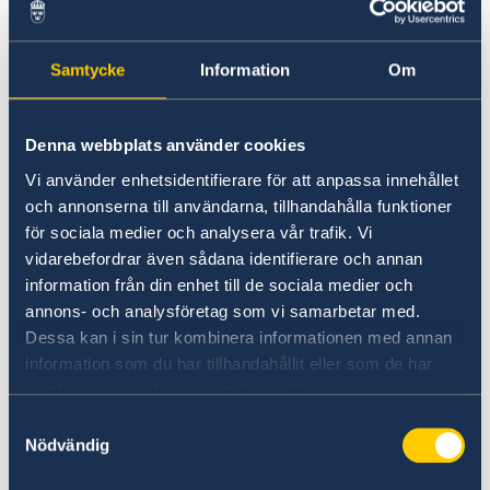
Instagram
@Swebotschaft
Samtycke
Information
Om
Denna webbplats använder cookies
Vi använder enhetsidentifierare för att anpassa innehållet
och annonserna till användarna, tillhandahålla funktioner
för sociala medier och analysera vår trafik. Vi
vidarebefordrar även sådana identifierare och annan
information från din enhet till de sociala medier och
Linkedin
annons- och analysföretag som vi samarbetar med.
Dessa kan i sin tur kombinera informationen med annan
Embassy of Sweden in Germany
information som du har tillhandahållit eller som de har
samlat in när du har använt deras tjänster.
Samtyckesval
Nödvändig