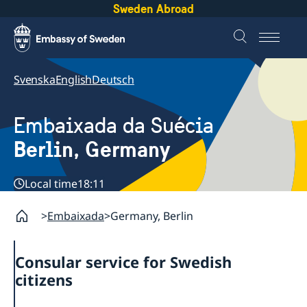
Sweden Abroad
Svenska
English
Deutsch
Embaixada da Suécia
Berlin, Germany
Local time
18:11
Embaixada
Germany, Berlin
Consular service for Swedish
citizens