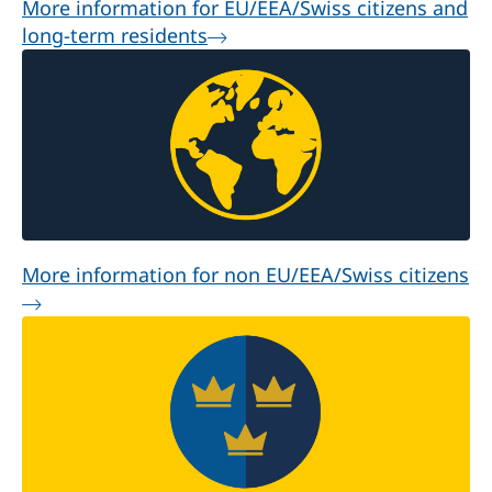
More information for EU/EEA/Swiss citizens and
long-term residents
More information for non EU/EEA/Swiss citizens