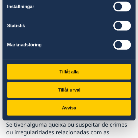
Inställningar
Statistik
X
@Swebotschaft
Marknadsföring
Tillåt alla
Tillåt urval
Avvisa
Suspeita de irregularidades
Se tiver alguma queixa ou suspeitar de crimes
ou irregularidades relacionadas com as