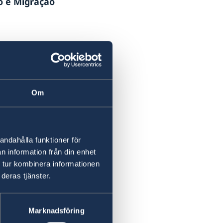
o e Migração
Om
andahålla funktioner för
n information från din enhet
 tur kombinera informationen
deras tjänster.
Marknadsföring