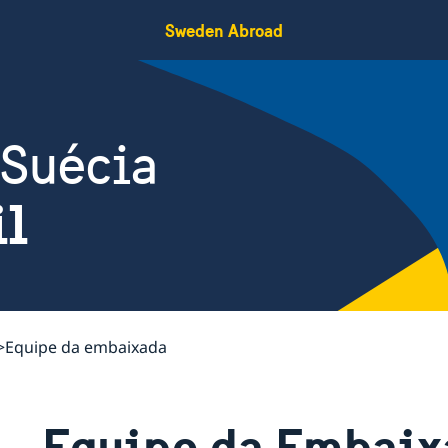
Sweden Abroad
 Suécia
il
Equipe da embaixada
Equipe da Embaix