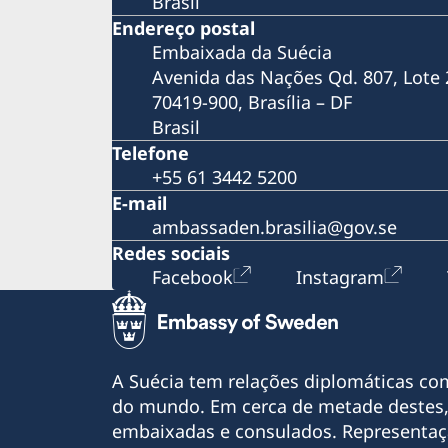
Brasil
Bergman100: Mostra Centenário Ingmar
Endereço postal
Bergman chega a São Paulo
Embaixada da Suécia
Bergman100: Embaixada da Suécia no Brasil
início às comemorações dos 100 anos de
Avenida das Nações Qd. 807, Lote 
Ingmar Bergman
70419-900, Brasília – DF
Anunciando os Diálogos Nórdicos no Dia
Brasil
Internacional da Mulher
Telefone
Oficina WikiGap
+55 61 3442 5200
E-mail
ambassaden.brasilia@gov.se
Redes sociais
Facebook
Instagram
A Suécia tem relações diplomáticas co
do mundo. Em cerca de metade destes,
embaixadas e consulados. Representaç