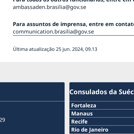
ambassaden.brasilia@gov.se
 o
Para assuntos de imprensa, entre em contat
os
communication.brasilia@gov.se
 de
Última atualização 25 jun. 2024, 09.13
ado
Consulados da Suéci
Fortaleza
Tel:
Manaus
il e
29
Telefone:
Recife
+55 85 98551 1215
Telefone:
Rio de Janeiro