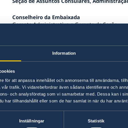
Seção de Assuntos Consulares, Administraçã
ia
io
à
Conselheiro da Embaixada
Gerente Administrativo e Gerente de Seção
Oficial de Migração e Consular
efan
Information
Oficial de Migração e Administrativo
cookies
Escritório de Ciências e Inovação
e för att anpassa innehållet och annonserna till användarna, tillh
osi.brasilia@gov.se
vår trafik. Vi vidarebefordrar även sådana identifierare och anna
nnons- och analysföretag som vi samarbetar med. Dessa kan i sin
har tillhandahållit eller som de har samlat in när du har använt 
Conselheira Sênior de Inovação e Pesquisa
ª
(Office of Science and Innovation - OSI)
Inställningar
Statistik
,