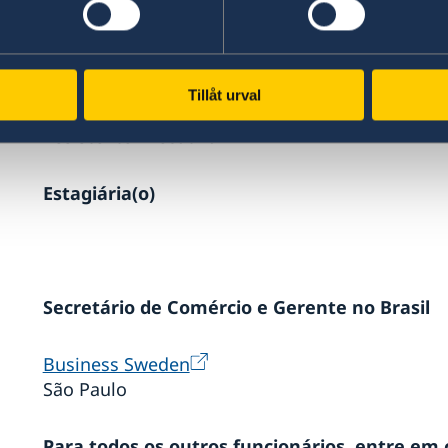
ue
Seção de Assuntos de Defesa
Adido de defesa
Tillåt urval
Assistente Executiva
ado
Estagiária(o)
ara
Secretário de Comércio e Gerente no Brasil
Business Sweden
São Paulo
a?
Para todos os outros funcionários, entre em