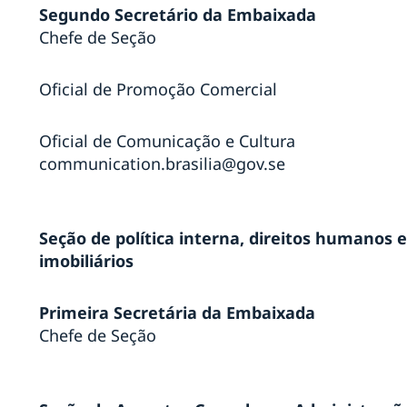
Segundo Secretário da Embaixada
Chefe de Seção
a
Oficial de Promoção Comercial
em
Oficial de Comunicação e Cultura
o
communication.brasilia@gov.se
n na
em
n no
Seção de política interna, direitos humanos
imobiliários
ia,
Primeira Secretária da Embaixada
Chefe de Seção
,