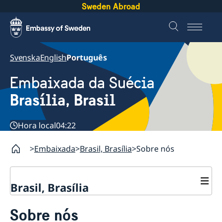
Sweden Abroad
Svenska
English
Português
Embaixada da Suécia
Brasília, Brasil
Hora local
04:22
Embaixada
Brasil, Brasília
Sobre nós
Brasil, Brasília
Sobre nós
Sobre nós
Equipe da embaixada
Atual