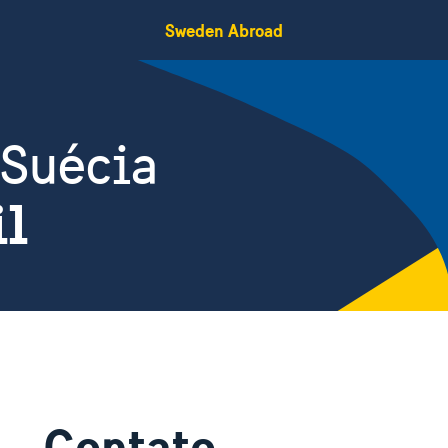
Sweden Abroad
 Suécia
il
Contato