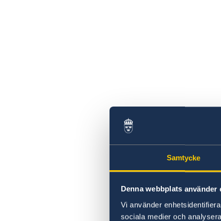
Suécia
Bikes versus Carros em Benevides/Pará
Hack The Crisis: governo sueco promove
Exposição Sverige A-Ö
maratona online de inovação
Festival Internacional de Cinema LGBTI
Uma mensagem do Team Sweden Brazil
Mostra de Cinema Europeu 2019
COVID-19: discurso do Primeiro Ministro St
Bazar Europeu 2019
Löfven
Pré-Embarque Suécia 2019
CAPES e Suécia: conheça a lista de projetos
Suécia na Feira das Embaixadas
selecionados
#KanelBullensDag Rio de Janeiro
Declaração de Estocolmo quer reduzir à
Semanas de Inovação 2018
metade mortes e ferimentos no trânsito
Suécia no Cinefoot 2018
Resultado Sorteio "Quem é você? - Um livro
#Bergman100 no Rio de Janeiro
sobre tolerância"
Suécia no Festival Tarrafa Literária 2018
Sorteio "Quem é você? - Um livro sobre
Suécia no Dia Mundial Sem Carro 2018
tolerância"
Pais Presentes em Porto Alegre
Mats Strandberg é um dos destaques da 65
Samtycke
#Bergman100 em Palmas
Feira do Livro de Porto Alegre
#Bergman100 em Goiânia
Semanas de Inovação 2019: sustentabilidade
#Bergman100 em Vitória
meninas na ciência e aeronáutica dão sotaq
Denna webbplats använder 
#Bergman100 no CineSesc São Paulo
sueco para a inovação
Vi använder enhetsidentifierar
#Bergman100 em Recife
Embaixada da Suécia e Restaurante O
#Bergman100 em Belém
sociala medier och analysera 