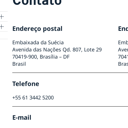
Endereço postal
En
a
Embaixada da Suécia
Emb
Avenida das Nações Qd. 807, Lote 29
Ave
70419-900, Brasília – DF
7041
Brasil
Bras
de
Telefone
+55 61 3442 5200
E-mail
a