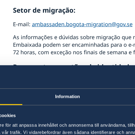
Setor de migração:
E-mail:
ambassaden.bogota-migration@gov.se
efan
As informações e dúvidas sobre migração que 
Embaixada podem ser encaminhadas para o e-m
72 horas, com exceção nos finais de semana e f
Passaportes e cartões de identidade:
Horário de atendimento telefônico: terças e qui
E-mail:
pass.brasilia@gov.se
ª
Information
Para requerimento de passaporte e cartões de i
,
em contato com a embaixada previamente por e
ue
cookies
desejado para seu atendimento. Tal agendamen
e för att anpassa innehållet och annonserna till användarna, tillh
embaixada só atende solicitantes as terças e qu
vår trafik. Vi vidarebefordrar även sådana identifierare och anna