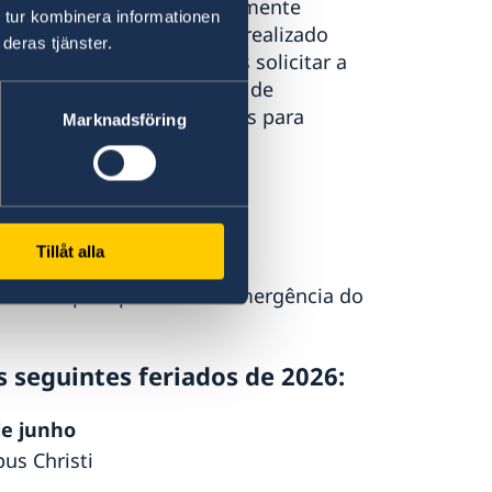
lizados com horário previamente
 tur kombinera informationen
agendamento só pode ser realizado
deras tjänster.
ata do atendimento. Após solicitar a
a) deve aguardar um e-mail de
ssíveis voos/deslocamentos para
Marknadsföring
gência no Brasil
5 61 99890 4716
Tillåt alla
recebidas pelo plantão de emergência do
 seguintes feriados de 2026:
de junho
us Christi