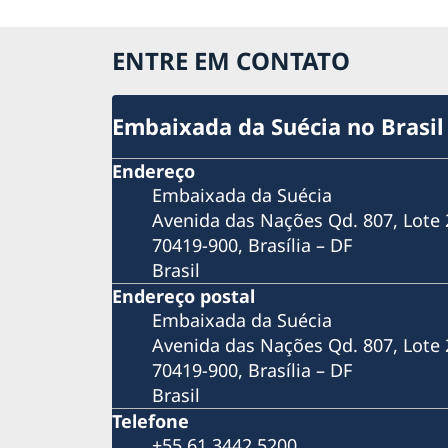
início às comemorações dos 100 anos de
Ingmar Bergman
Anunciando os Diálogos Nórdicos no Dia
ENTRE EM CONTATO
Internacional da Mulher
Oficina WikiGap
Embaixada da Suécia no Brasil
Endereço
Embaixada da Suécia
Avenida das Nações Qd. 807, Lote 
70419-900, Brasília – DF
Brasil
Endereço postal
Embaixada da Suécia
Avenida das Nações Qd. 807, Lote 
70419-900, Brasília – DF
Brasil
Telefone
+55 61 3442 5200