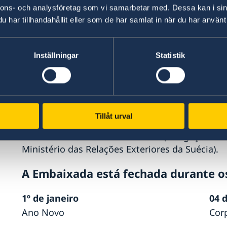
das 14h às 16h, e que atendimentos só são rea
nnons- och analysföretag som vi samarbetar med. Dessa kan i sin
agendado por e-mail. Observar também que o 
har tillhandahållit eller som de har samlat in när du har använt 
com um máximo de 30 dias de antecedência a d
marcação do horário via e-mail, o interessado(
confirmação da embaixada antes de marcar po
ado
Inställningar
Statistik
Brasília.
Cidadãos suecos em situação de emer
ara
No horário de funcionamento da embaixada: +5
Tillåt urval
Outros horários: +46 8 405 50 05 (as ligações 
Ministério das Relações Exteriores da Suécia).
a?
A Embaixada está fechada durante os
1º de janeiro
04 
Ano Novo
Corp
 o