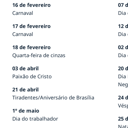
os
16 de fevereiro
07 
Carnaval
Dia
 de
17 de fevereiro
12 
Carnaval
Dia
18 de fevereiro
02 
ado
Quarta-feira de cinzas
Dia
03 de abril
20 
Paixão de Cristo
Dia
Neg
21 de abril
il e
Tiradentes/Aniversário de Brasília
24 
Vés
1º de maio
Dia do trabalhador
25 
 dá
Nat