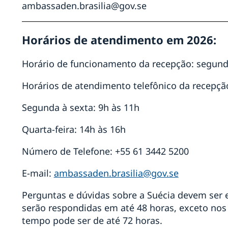
ambassaden.brasilia@gov.se
em
Horários de atendimento em 2026:
o
Horário de funcionamento da recepção: segunda
n na
Horários de atendimento telefônico da recepçã
em
n no
Segunda à sexta: 9h às 11h
Quarta-feira: 14h às 16h
ia,
Número de Telefone: +55 61 3442 5200
,
E-mail:
ambassaden.brasilia@gov.se
Perguntas e dúvidas sobre a Suécia devem ser 
ia
serão respondidas em até 48 horas, exceto nos 
io
tempo pode ser de até 72 horas.
à