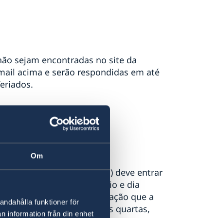
não sejam encontradas no site da
ail acima e serão respondidas em até
eriados.
ntas, 9h às 10h.
Om
dentidade, o interessado(a) deve entrar
-mail informando o horário e dia
to deve levar em consideração que a
andahålla funktioner för
intas das 10h às 12h, ou às quartas,
n information från din enhet