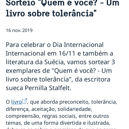
Sorteio "Quem é você? - Um
Equipe da embaixada
Atual
livro sobre tolerância"
Tratamento de dados pessoais na embaixada da
Notícias
Suécia em Brasília
Verificação digital de passaportes
16 nov. 2019
Ministro para Defesa Civil da Suécia visita o Brasil em
agenda oficial
Eventos para estudantes em 2026
Para celebrar o Dia Internacional
Suécia vai suspender proibição de entrada de todos
Internacional em 16/11 e também a
os países
literatura da Suécia, vamos sortear 3
Novidades sobre o número de coordenação
Sobre vagas na Embaixada da Suécia em Brasilia
exemplares de "Quem é você? - Um
NOTA OFICIAL
livro sobre tolerância", da escritora
Rio de Janeiro tem novo Consul-Geral Honorário da
sueca Pernilla Stalfelt.
Suécia
Em caso de viagem para a Suécia
Evento online Semanas de Inovação Suécia-Brasil
O
livro
, que aborda preconceito, tolerância,
discute negócios sustentáveis
diferença, aceitação, solidariedade,
Comandante da Força Aérea da Suécia é
compreensão, regras sociais, entre outros
condecorado com a Ordem do Mérito Aeronáutico
temas, de uma forma divertida e ilustrada,
Suécia aumenta sua contribuição para a ação