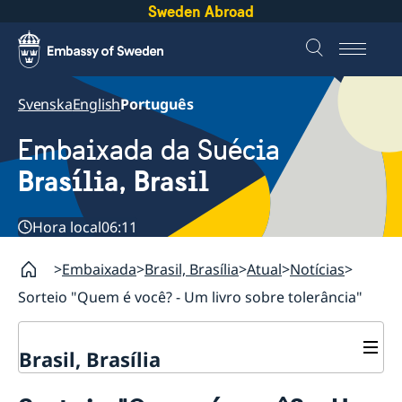
Sweden Abroad
Svenska
English
Português
Embaixada da Suécia
Brasília, Brasil
Hora local
06:11
Embaixada
Brasil, Brasília
Atual
Notícias
Sorteio "Quem é você? - Um livro sobre tolerância"
Brasil, Brasília
Sobre nós