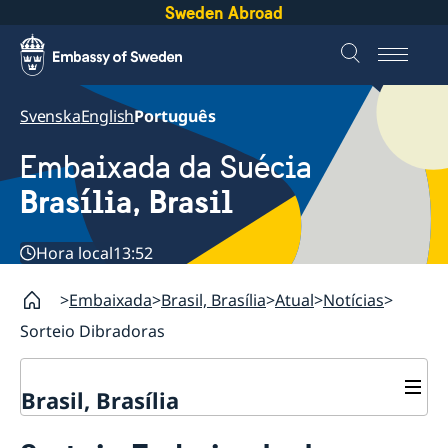
Sweden Abroad
Svenska
English
Português
Embaixada da Suécia
Brasília, Brasil
Hora local
13:52
Embaixada
Brasil, Brasília
Atual
Notícias
Sorteio Dibradoras
Brasil, Brasília
Sobre nós