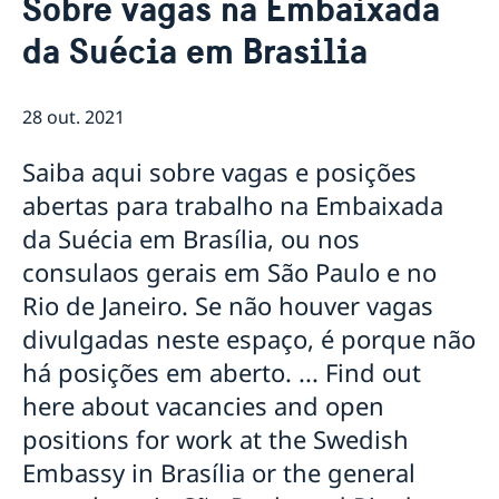
Sobre vagas na Embaixada
Equipe da embaixada
Atual
da Suécia em Brasilia
Tratamento de dados pessoais na embaixada da
Notícias
Suécia em Brasília
Verificação digital de passaportes
28 out. 2021
Ministro para Defesa Civil da Suécia visita o Brasil em
agenda oficial
Eventos para estudantes em 2026
Saiba aqui sobre vagas e posições
Suécia vai suspender proibição de entrada de todos
abertas para trabalho na Embaixada
os países
da Suécia em Brasília, ou nos
Novidades sobre o número de coordenação
Sobre vagas na Embaixada da Suécia em Brasilia
consulaos gerais em São Paulo e no
NOTA OFICIAL
Rio de Janeiro. Se não houver vagas
Rio de Janeiro tem novo Consul-Geral Honorário da
divulgadas neste espaço, é porque não
Suécia
Em caso de viagem para a Suécia
há posições em aberto. ... Find out
Evento online Semanas de Inovação Suécia-Brasil
here about vacancies and open
discute negócios sustentáveis
positions for work at the Swedish
Comandante da Força Aérea da Suécia é
condecorado com a Ordem do Mérito Aeronáutico
Embassy in Brasília or the general
Suécia aumenta sua contribuição para a ação