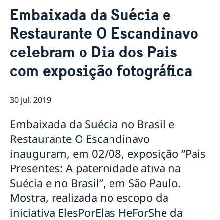
Sobre nós
Embaixada da Suécia e
Equipe da embaixada
Atual
Restaurante O Escandinavo
Tratamento de dados pessoais na embaixada da
Notícias
Suécia em Brasília
celebram o Dia dos Pais
Verificação digital de passaportes
Ministro para Defesa Civil da Suécia visita o Brasil em
com exposição fotográfica
agenda oficial
Eventos para estudantes em 2026
Suécia vai suspender proibição de entrada de todos
30 jul. 2019
os países
Novidades sobre o número de coordenação
Embaixada da Suécia no Brasil e
Sobre vagas na Embaixada da Suécia em Brasilia
Restaurante O Escandinavo
NOTA OFICIAL
Rio de Janeiro tem novo Consul-Geral Honorário da
inauguram, em 02/08, exposição “Pais
Suécia
Presentes: A paternidade ativa na
Em caso de viagem para a Suécia
Suécia e no Brasil”, em São Paulo.
Evento online Semanas de Inovação Suécia-Brasil
discute negócios sustentáveis
Mostra, realizada no escopo da
Comandante da Força Aérea da Suécia é
iniciativa ElesPorElas HeForShe da
condecorado com a Ordem do Mérito Aeronáutico