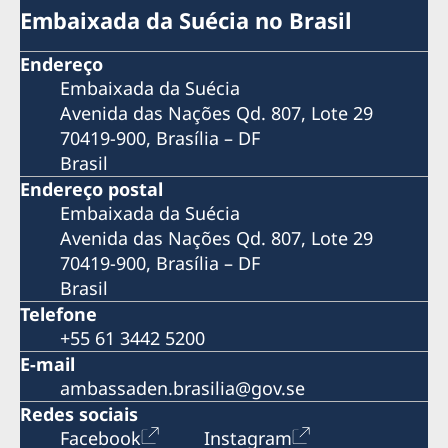
produtividade?
Embaixada da Suécia no Brasil
Webinar COVID-19
Webinar Permissão de Residência
Endereço
Webinar Pré-Embarque Novos Estudantes na Suécia
Embaixada da Suécia
2020
Avenida das Nações Qd. 807, Lote 29
Webinar Saúde Mental em Tempos de Coronavírus
70419-900, Brasília – DF
Mostra de Cinema Sueco Contemporâneo em São
Brasil
Paulo
Endereço postal
Festival Sustentabilidade de Cinema Nórdico em
Brasília
Embaixada da Suécia
Hero SwimRun
Avenida das Nações Qd. 807, Lote 29
"A Minha Própria Lua" no no Cine Olympia, em
70419-900, Brasília – DF
Belém, no Pará
Brasil
Plogging Day Brazil 2019
Telefone
Suécia na 65ª Feira do Livro de Porto Alegre
+55 61 3442 5200
"Apenas Uma Pessoa Normal" no Cine Olympia, em
E-mail
Belém, no Pará
ambassaden.brasilia@gov.se
"Algo a Romper" no Cine Olympia, em Belém, no Pará
Exposição Fotográfica Pais Presentes
Redes sociais
Santos Film Festival
Facebook
Instagram