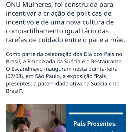
Suécia aumenta sua contribuição para a ação
ONU Mulheres, foi construída para
climática nos países em desenvolvimento
incentivar a criação de políticas de
Discurso do Primeiro Ministro Stefan Löfven na
incentivo e de uma nova cultura de
Reunião de Alto Nível em Pequim+25
Discurso do Primeiro Ministro Stefan Löfven no
compartilhamento igualitário das
Debate Geral da 75ª Sessão da Assembleia Geral da
tarefas de cuidado entre o pai e a mãe.
Organização das Nações Unidas
Amigos em Defesa da Democracia
Como parte da celebração dos Dia dos Pais no
O trabalho da Suécia por uma recuperação verde da
Brasil, a Embaixada da Suécia e o Restaurante
crise provocada pela pandemia de COVID-19
Embaixada da Suécia lança edição da quarentena do
O Escandinavo
inauguram nesta quinta-feira
concurso Pais Presentes
(02/08), em São Paulo, a exposição “Pais
Estratégia da Suécia em resposta à pandemia de
presentes: a paternidade ativa na Suécia e no
COVID-19
Brasil”.
COVID-19: Discurso de Sua Majestade o Rei à Suécia
Hack The Crisis: governo sueco promove maratona
online de inovação
Uma mensagem do Team Sweden Brazil
COVID-19: discurso do Primeiro Ministro Stefan
Löfven