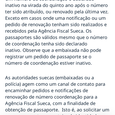
climática nos países em desenvolvimento
inativo na virada do quinto ano após o número
Discurso do Primeiro Ministro Stefan Löfven na
ter sido atribuído, ou renovado pela última vez.
Reunião de Alto Nível em Pequim+25
Exceto em casos onde uma notificação ou um
Discurso do Primeiro Ministro Stefan Löfven no
pedido de renovação tenham sido realizados e
Debate Geral da 75ª Sessão da Assembleia Geral da
recebidos pela Agência Fiscal Sueca. Os
Organização das Nações Unidas
Amigos em Defesa da Democracia
passaportes são válidos mesmo que o número
O trabalho da Suécia por uma recuperação verde da
de coordenação tenha sido declarado
crise provocada pela pandemia de COVID-19
inativo. Observe que a embaixada não pode
Embaixada da Suécia lança edição da quarentena do
registrar um pedido de passaporte se o
concurso Pais Presentes
número de coordenação estiver inativo.
Estratégia da Suécia em resposta à pandemia de
COVID-19
COVID-19: Discurso de Sua Majestade o Rei à Suécia
As autoridades suecas (embaixadas ou a
Hack The Crisis: governo sueco promove maratona
polícia) agem como um canal de contato para
online de inovação
encaminhar pedidos e notificações de
Uma mensagem do Team Sweden Brazil
renovação de número coordenação para a
COVID-19: discurso do Primeiro Ministro Stefan
Agência Fiscal Sueca, com a finalidade de
Löfven
obtenção de passaporte. Isto é, ao solicitar um
CAPES e Suécia: conheça a lista de projetos