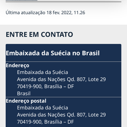
Mulheres inauguram exposição fotográfica no metrô
de Brasília
Última atualização 18 fev. 2022, 11.26
Bergman100: Mostra Centenário Ingmar Bergman
chega a São Paulo
Bergman100: Embaixada da Suécia no Brasil dá início
ENTRE EM CONTATO
às comemorações dos 100 anos de Ingmar Bergman
Anunciando os Diálogos Nórdicos no Dia
Internacional da Mulher
Embaixada da Suécia no Brasil
Oficina WikiGap
Eventos
Endereço
Mostra de Cinema Nórdico no CCBB
Netiqueta nas mídias sociais
Embaixada da Suécia
Semanas de Inovação Suécia-Brasil 2021: cocriando o
Contato
Avenida das Nações Qd. 807, Lote 29
futuro
70419-900, Brasília – DF
VI Festival Internacional de Cinema LGBTQI+
Brasil
Dia Nacional 2021
Meio Ambiente e Sustentabilidade
Endereço postal
#SuéciaEmCasa Especial
Embaixada da Suécia
Webinar HomeOffice - Como manter a
Avenida das Nações Qd. 807, Lote 29
produtividade?
70419-900, Brasília – DF
Webinar COVID-19