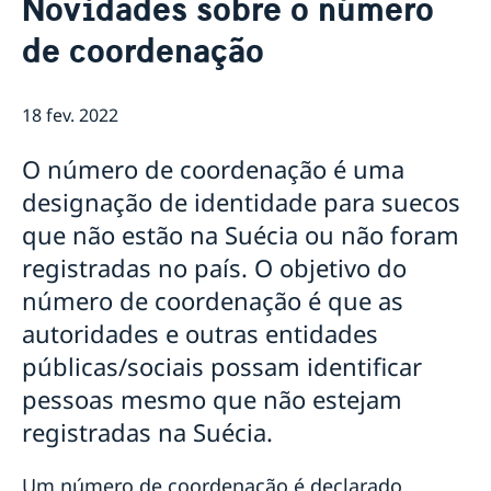
Novidades sobre o número
Equipe da embaixada
Atual
de coordenação
Tratamento de dados pessoais na embaixada da
Notícias
Suécia em Brasília
Verificação digital de passaportes
18 fev. 2022
Ministro para Defesa Civil da Suécia visita o Brasil em
agenda oficial
Eventos para estudantes em 2026
O número de coordenação é uma
Suécia vai suspender proibição de entrada de todos
designação de identidade para suecos
os países
que não estão na Suécia ou não foram
Novidades sobre o número de coordenação
Sobre vagas na Embaixada da Suécia em Brasilia
registradas no país. O objetivo do
NOTA OFICIAL
número de coordenação é que as
Rio de Janeiro tem novo Consul-Geral Honorário da
autoridades e outras entidades
Suécia
Em caso de viagem para a Suécia
públicas/sociais possam identificar
Evento online Semanas de Inovação Suécia-Brasil
pessoas mesmo que não estejam
discute negócios sustentáveis
registradas na Suécia.
Comandante da Força Aérea da Suécia é
condecorado com a Ordem do Mérito Aeronáutico
Suécia aumenta sua contribuição para a ação
Um número de coordenação é declarado