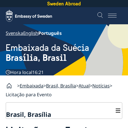
Sweden Abroad
Svenska
English
Português
Embaixada da Suécia
Brasília, Brasil
Hora local
16:21
Embaixada
Brasil, Brasília
Atual
Notícias
Licitação para Evento
Brasil, Brasília
Sobre nós