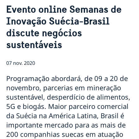
Sobre nós
Evento online Semanas de
Equipe da embaixada
Atual
Inovação Suécia-Brasil
Tratamento de dados pessoais na embaixada da
Notícias
Suécia em Brasília
discute negócios
Verificação digital de passaportes
Ministro para Defesa Civil da Suécia visita o Brasil em
sustentáveis
agenda oficial
Eventos para estudantes em 2026
Suécia vai suspender proibição de entrada de todos
07 nov. 2020
os países
Novidades sobre o número de coordenação
Programação abordará, de 09 a 20 de
Sobre vagas na Embaixada da Suécia em Brasilia
novembro, parcerias em mineração
NOTA OFICIAL
Rio de Janeiro tem novo Consul-Geral Honorário da
sustentável, desperdício de alimentos,
Suécia
5G e biogás. Maior parceiro comercial
Em caso de viagem para a Suécia
da Suécia na América Latina, Brasil é
Evento online Semanas de Inovação Suécia-Brasil
discute negócios sustentáveis
importante mercado para as mais de
Comandante da Força Aérea da Suécia é
200 companhias suecas em atuação
condecorado com a Ordem do Mérito Aeronáutico