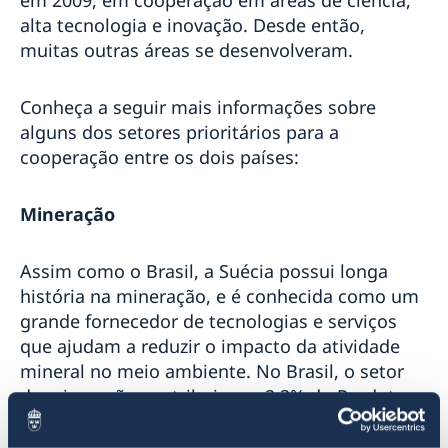
Orquestra e Coro Acadêmico de Malmö no Rio de
alta tecnologia e inovação. Desde então,
Janeiro
muitas outras áreas se desenvolveram.
Bikes versus Carros em Benevides/Pará
Exposição Sverige A-Ö
Festival Internacional de Cinema LGBTI
Conheça a seguir mais informações sobre
Mostra de Cinema Europeu 2019
alguns dos setores prioritários para a
Bazar Europeu 2019
cooperação entre os dois países:
Pré-Embarque Suécia 2019
Suécia na Feira das Embaixadas
#KanelBullensDag Rio de Janeiro
Mineração
Semanas de Inovação 2018
Suécia no Cinefoot 2018
#Bergman100 no Rio de Janeiro
Assim como o Brasil, a Suécia possui longa
Suécia no Festival Tarrafa Literária 2018
história na mineração, e é conhecida como um
Suécia no Dia Mundial Sem Carro 2018
grande fornecedor de tecnologias e serviços
Pais Presentes em Porto Alegre
que ajudam a reduzir o impacto da atividade
#Bergman100 em Palmas
mineral no meio ambiente. No Brasil, o setor
#Bergman100 em Goiânia
de mineração contribui com 2,3% do Produto
#Bergman100 em Vitória
Interno Bruto (PIB), chegando a 7% quando se
#Bergman100 no CineSesc São Paulo
inclui a indústria de transformação mineral. Na
#Bergman100 em Recife