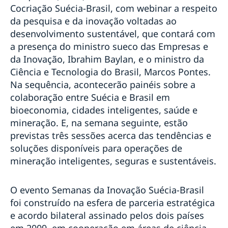
Webinar COVID-19
Cocriação Suécia-Brasil, com webinar a respeito
Webinar Permissão de Residência
da pesquisa e da inovação voltadas ao
Webinar Pré-Embarque Novos Estudantes na Suécia
desenvolvimento sustentável, que contará com
2020
a presença do ministro sueco das Empresas e
Webinar Saúde Mental em Tempos de Coronavírus
da Inovação, Ibrahim Baylan, e o ministro da
Mostra de Cinema Sueco Contemporâneo em São
Ciência e Tecnologia do Brasil, Marcos Pontes.
Paulo
Na sequência, acontecerão painéis sobre a
Festival Sustentabilidade de Cinema Nórdico em
Brasília
colaboração entre Suécia e Brasil em
Hero SwimRun
bioeconomia, cidades inteligentes, saúde e
"A Minha Própria Lua" no no Cine Olympia, em
mineração. E, na semana seguinte, estão
Belém, no Pará
previstas três sessões acerca das tendências e
Plogging Day Brazil 2019
soluções disponíveis para operações de
Suécia na 65ª Feira do Livro de Porto Alegre
mineração inteligentes, seguras e sustentáveis.
"Apenas Uma Pessoa Normal" no Cine Olympia, em
Belém, no Pará
"Algo a Romper" no Cine Olympia, em Belém, no Pará
O evento Semanas da Inovação Suécia-Brasil
Exposição Fotográfica Pais Presentes
foi construído na esfera de parceria estratégica
Santos Film Festival
e acordo bilateral assinado pelos dois países
Semana Nórdica de Marília
em 2009, em cooperação em áreas de ciência,