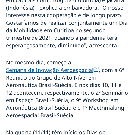
Pais Presentes: Embaixada da Suécia no Brasil e ONU
(Indonésia)", explica a embaixadora. "O nosso
Mulheres inauguram exposição fotográfica no metrô
interesse nesta cooperação é de longo prazo.
de Brasília
Bergman100: Mostra Centenário Ingmar Bergman
Gostaríamos de realizar conjuntamente um Dia
chega a São Paulo
da Mobilidade em Curitiba no segundo
Bergman100: Embaixada da Suécia no Brasil dá início
trimestre de 2021, quando a pandemia terá,
às comemorações dos 100 anos de Ingmar Bergman
esperançosamente, diminuído", acrescenta.
Anunciando os Diálogos Nórdicos no Dia
Internacional da Mulher
Oficina WikiGap
No mesmo dia, começa a
Semana de Inovação Aeroespacial
, com a 6ª
Eventos
Reunião do Grupo de Alto Nível em
Mostra de Cinema Nórdico no CCBB
Netiqueta nas mídias sociais
Aeronáutica Brasil-Suécia. E nos dias 10, 11 e
Semanas de Inovação Suécia-Brasil 2021: cocriando o
Contato
12 acontecem, respectivamente, o 2º Seminário
futuro
VI Festival Internacional de Cinema LGBTQI+
em Espaço Brasil-Suécia, o 9º Workshop em
Dia Nacional 2021
Aeronáutica Brasil-Suécia e o 1º Macthmaking
Meio Ambiente e Sustentabilidade
Aeroespacial Brasil-Suécia.
#SuéciaEmCasa Especial
Webinar HomeOffice - Como manter a
Na quarta (11/11) têm início os Dias de
produtividade?