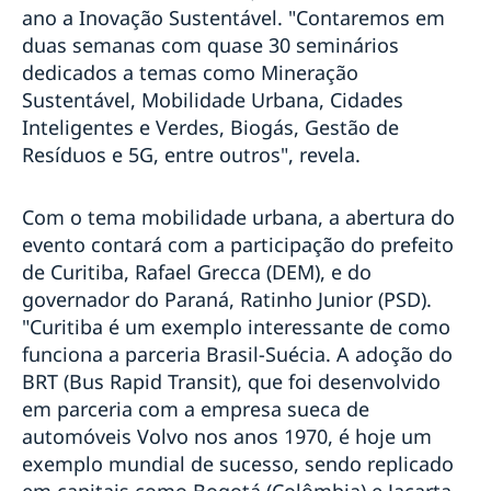
ano a Inovação Sustentável. "Contaremos em
Embaixadas Nórdicas e Transparência Internacional
formalizam parceria para contribuir com o combate
duas semanas com quase 30 seminários
à corrupção no Brasil
dedicados a temas como Mineração
Quer levar Pippi Meialonga para a sua escola?
Sustentável, Mobilidade Urbana, Cidades
SwimRun chega ao Brasil com apoio da Embaixada
Inteligentes e Verdes, Biogás, Gestão de
da Suécia
Resíduos e 5G, entre outros", revela.
Embaixada da Suécia promove plogging em Búzios
Brasil e Suécia assinam protocolo que altera o
acordo para evitar a dupla tributação entre os países
Com o tema mobilidade urbana, a abertura do
A Suécia tem um novo Governo
evento contará com a participação do prefeito
2017-2018: Dois anos de Suécia no Conselho de
de Curitiba, Rafael Grecca (DEM), e do
Segurança da ONU
governador do Paraná, Ratinho Junior (PSD).
Luciadag 2018: Dia de Sankta Lucia na Embaixada da
"Curitiba é um exemplo interessante de como
Suécia em Brasília
funciona a parceria Brasil-Suécia. A adoção do
Embaixador da Suécia no Brasil é condecorado com a
Ordem Nacional Barão de Mauá
BRT (Bus Rapid Transit), que foi desenvolvido
Empresas suecas projetam investimentos e geração
em parceria com a empresa sueca de
de empregos no Brasil
automóveis Volvo nos anos 1970, é hoje um
Diálogos Nórdicos: Gênero e Inclusão nas Empresas
exemplo mundial de sucesso, sendo replicado
#Bergman100 no Rio de Janeiro
em capitais como Bogotá (Colômbia) e Jacarta