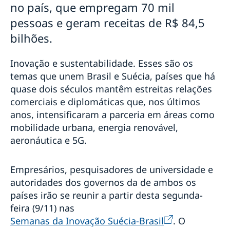
Suécia aumenta sua contribuição para a ação
no país, que empregam 70 mil
climática nos países em desenvolvimento
pessoas e geram receitas de R$ 84,5
Discurso do Primeiro Ministro Stefan Löfven na
bilhões.
Reunião de Alto Nível em Pequim+25
Discurso do Primeiro Ministro Stefan Löfven no
Debate Geral da 75ª Sessão da Assembleia Geral da
Inovação e sustentabilidade. Esses são os
Organização das Nações Unidas
temas que unem Brasil e Suécia, países que há
Amigos em Defesa da Democracia
quase dois séculos mantêm estreitas relações
O trabalho da Suécia por uma recuperação verde da
comerciais e diplomáticas que, nos últimos
crise provocada pela pandemia de COVID-19
anos, intensificaram a parceria em áreas como
Embaixada da Suécia lança edição da quarentena do
mobilidade urbana, energia renovável,
concurso Pais Presentes
aeronáutica e 5G.
Estratégia da Suécia em resposta à pandemia de
COVID-19
COVID-19: Discurso de Sua Majestade o Rei à Suécia
Empresários, pesquisadores de universidade e
Hack The Crisis: governo sueco promove maratona
autoridades dos governos da de ambos os
online de inovação
países irão se reunir a partir desta segunda-
Uma mensagem do Team Sweden Brazil
feira (9/11) nas
COVID-19: discurso do Primeiro Ministro Stefan
Löfven
Semanas da Inovação Suécia-Brasil
. O