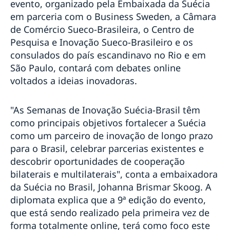
CAPES e Suécia: conheça a lista de projetos
evento, organizado pela Embaixada da Suécia
selecionados
em parceria com o Business Sweden, a Câmara
Declaração de Estocolmo quer reduzir à metade
de Comércio Sueco-Brasileira, o Centro de
mortes e ferimentos no trânsito
Pesquisa e Inovação Sueco-Brasileiro e os
Resultado Sorteio "Quem é você? - Um livro sobre
consulados do país escandinavo no Rio e em
tolerância"
São Paulo, contará com debates online
Sorteio "Quem é você? - Um livro sobre tolerância"
Mats Strandberg é um dos destaques da 65ª Feira do
voltados a ideias inovadoras.
Livro de Porto Alegre
Semanas de Inovação 2019: sustentabilidade,
"As Semanas de Inovação Suécia-Brasil têm
meninas na ciência e aeronáutica dão sotaque sueco
como principais objetivos fortalecer a Suécia
para a inovação
como um parceiro de inovação de longo prazo
Embaixada da Suécia e Restaurante O Escandinavo
celebram o Dia dos Pais com exposição fotográfica
para o Brasil, celebrar parcerias existentes e
Resultado Sorteio Embaixada da Suécia-Dibradoras
descobrir oportunidades de cooperação
Sorteio Dibradoras
bilaterais e multilaterais", conta a embaixadora
Embaixador da Suécia no Brasil é condecorado com a
da Suécia no Brasil, Johanna Brismar Skoog. A
Ordem Nacional do Cruzeiro do Sul
diplomata explica que a 9ª edição do evento,
Licitação para Evento
que está sendo realizado pela primeira vez de
Missões Diplomáticas em Brasília se unem para
forma totalmente online, terá como foco este
comemorar o Dia Internacional Contra a LGBTIfobia