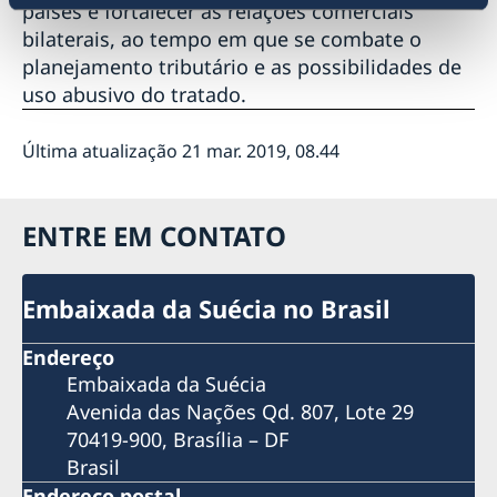
#Bergman100 no Rio de Janeiro
países e fortalecer as relações comerciais
Pais Presentes: Embaixada da Suécia no Brasil e ONU
bilaterais, ao tempo em que se combate o
Mulheres inauguram exposição fotográfica no metrô
planejamento tributário e as possibilidades de
de Brasília
uso abusivo do tratado.
Bergman100: Mostra Centenário Ingmar Bergman
chega a São Paulo
Última atualização 21 mar. 2019, 08.44
Bergman100: Embaixada da Suécia no Brasil dá início
às comemorações dos 100 anos de Ingmar Bergman
Anunciando os Diálogos Nórdicos no Dia
Internacional da Mulher
ENTRE EM CONTATO
Oficina WikiGap
Eventos
Embaixada da Suécia no Brasil
Mostra de Cinema Nórdico no CCBB
Netiqueta nas mídias sociais
Semanas de Inovação Suécia-Brasil 2021: cocriando o
Contato
Endereço
futuro
Embaixada da Suécia
VI Festival Internacional de Cinema LGBTQI+
Avenida das Nações Qd. 807, Lote 29
Dia Nacional 2021
70419-900, Brasília – DF
Meio Ambiente e Sustentabilidade
#SuéciaEmCasa Especial
Brasil
Webinar HomeOffice - Como manter a
Endereço postal