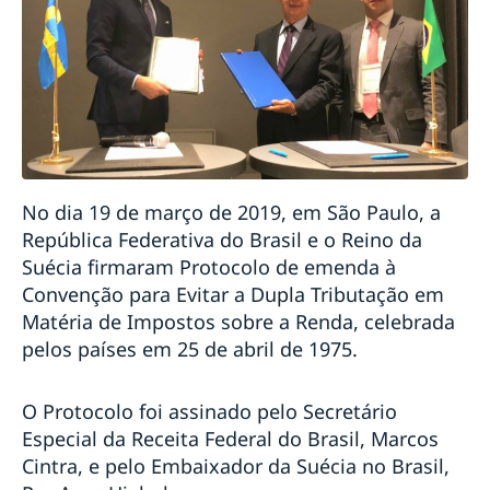
Suécia aumenta sua contribuição para a ação
climática nos países em desenvolvimento
Discurso do Primeiro Ministro Stefan Löfven na
Reunião de Alto Nível em Pequim+25
Discurso do Primeiro Ministro Stefan Löfven no
Debate Geral da 75ª Sessão da Assembleia Geral da
Organização das Nações Unidas
Amigos em Defesa da Democracia
O trabalho da Suécia por uma recuperação verde da
No dia 19 de março de 2019, em São Paulo, a
crise provocada pela pandemia de COVID-19
República Federativa do Brasil e o Reino da
Embaixada da Suécia lança edição da quarentena do
Suécia firmaram Protocolo de emenda à
concurso Pais Presentes
Convenção para Evitar a Dupla Tributação em
Estratégia da Suécia em resposta à pandemia de
Matéria de Impostos sobre a Renda, celebrada
COVID-19
COVID-19: Discurso de Sua Majestade o Rei à Suécia
pelos países em 25 de abril de 1975.
Hack The Crisis: governo sueco promove maratona
online de inovação
O Protocolo foi assinado pelo Secretário
Uma mensagem do Team Sweden Brazil
Especial da Receita Federal do Brasil, Marcos
COVID-19: discurso do Primeiro Ministro Stefan
Cintra, e pelo Embaixador da Suécia no Brasil,
Löfven