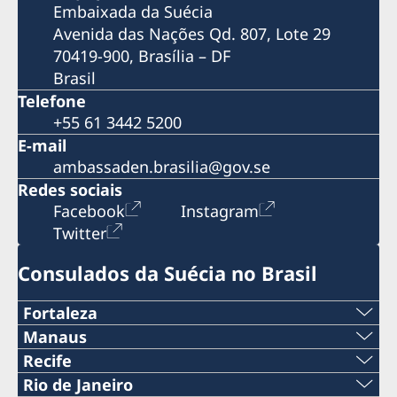
Embaixada da Suécia
Avenida das Nações Qd. 807, Lote 29
70419-900, Brasília – DF
Brasil
Telefone
+55 61 3442 5200
E-mail
ambassaden.brasilia@gov.se
Redes sociais
Facebook
Instagram
Twitter
Consulados da Suécia no Brasil
Fortaleza
Tel:
Manaus
Telefone:
Recife
+55 85 98551 1215
Telefone:
Rio de Janeiro