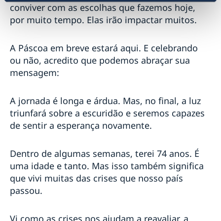
Orquestra e Coro Acadêmico de Malmö no Rio de
conviver com as escolhas que fazemos hoje,
Janeiro
por muito tempo. Elas irão impactar muitos.
Bikes versus Carros em Benevides/Pará
Exposição Sverige A-Ö
Festival Internacional de Cinema LGBTI
A Páscoa em breve estará aqui. E celebrando
Mostra de Cinema Europeu 2019
ou não, acredito que podemos abraçar sua
Bazar Europeu 2019
mensagem:
Pré-Embarque Suécia 2019
Suécia na Feira das Embaixadas
A jornada é longa e árdua. Mas, no final, a luz
#KanelBullensDag Rio de Janeiro
Semanas de Inovação 2018
triunfará sobre a escuridão e seremos capazes
Suécia no Cinefoot 2018
de sentir a esperança novamente.
#Bergman100 no Rio de Janeiro
Suécia no Festival Tarrafa Literária 2018
Dentro de algumas semanas, terei 74 anos. É
Suécia no Dia Mundial Sem Carro 2018
uma idade e tanto. Mas isso também significa
Pais Presentes em Porto Alegre
#Bergman100 em Palmas
que vivi muitas das crises que nosso país
#Bergman100 em Goiânia
passou.
#Bergman100 em Vitória
#Bergman100 no CineSesc São Paulo
Vi como as crises nos ajudam a reavaliar, a
#Bergman100 em Recife