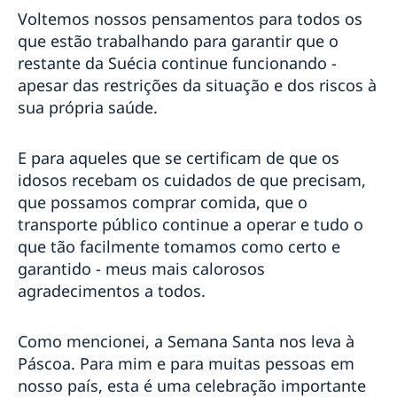
Embaixadas Nórdicas e Transparência Internacional
Voltemos nossos pensamentos para todos os
formalizam parceria para contribuir com o combate
que estão trabalhando para garantir que o
à corrupção no Brasil
restante da Suécia continue funcionando -
Quer levar Pippi Meialonga para a sua escola?
apesar das restrições da situação e dos riscos à
SwimRun chega ao Brasil com apoio da Embaixada
sua própria saúde.
da Suécia
Embaixada da Suécia promove plogging em Búzios
Brasil e Suécia assinam protocolo que altera o
E para aqueles que se certificam de que os
acordo para evitar a dupla tributação entre os países
idosos recebam os cuidados de que precisam,
A Suécia tem um novo Governo
que possamos comprar comida, que o
2017-2018: Dois anos de Suécia no Conselho de
transporte público continue a operar e tudo o
Segurança da ONU
que tão facilmente tomamos como certo e
Luciadag 2018: Dia de Sankta Lucia na Embaixada da
Suécia em Brasília
garantido - meus mais calorosos
Embaixador da Suécia no Brasil é condecorado com a
agradecimentos a todos.
Ordem Nacional Barão de Mauá
Empresas suecas projetam investimentos e geração
Como mencionei, a Semana Santa nos leva à
de empregos no Brasil
Páscoa. Para mim e para muitas pessoas em
Diálogos Nórdicos: Gênero e Inclusão nas Empresas
#Bergman100 no Rio de Janeiro
nosso país, esta é uma celebração importante