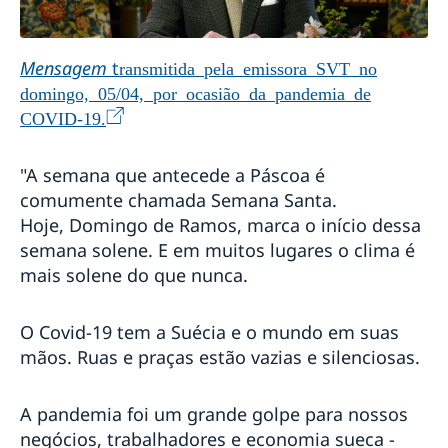
climática nos países em desenvolvimento
Discurso do Primeiro Ministro Stefan Löfven na
Reunião de Alto Nível em Pequim+25
Mensagem
t
ransmitida pela emissora SVT no
Discurso do Primeiro Ministro Stefan Löfven no
domingo, 05/04, por ocasião da pandemia de
Debate Geral da 75ª Sessão da Assembleia Geral da
COVID-19.
Organização das Nações Unidas
Amigos em Defesa da Democracia
O trabalho da Suécia por uma recuperação verde da
"A semana que antecede a Páscoa é
crise provocada pela pandemia de COVID-19
comumente chamada Semana Santa.
Embaixada da Suécia lança edição da quarentena do
Hoje, Domingo de Ramos, marca o início dessa
concurso Pais Presentes
semana solene. E em muitos lugares o clima é
Estratégia da Suécia em resposta à pandemia de
COVID-19
mais solene do que nunca.
COVID-19: Discurso de Sua Majestade o Rei à
Suécia
O Covid-19 tem a Suécia e o mundo em suas
Hack The Crisis: governo sueco promove maratona
mãos. Ruas e praças estão vazias e silenciosas.
online de inovação
Uma mensagem do Team Sweden Brazil
COVID-19: discurso do Primeiro Ministro Stefan
A pandemia foi um grande golpe para nossos
Löfven
negócios, trabalhadores e economia sueca -