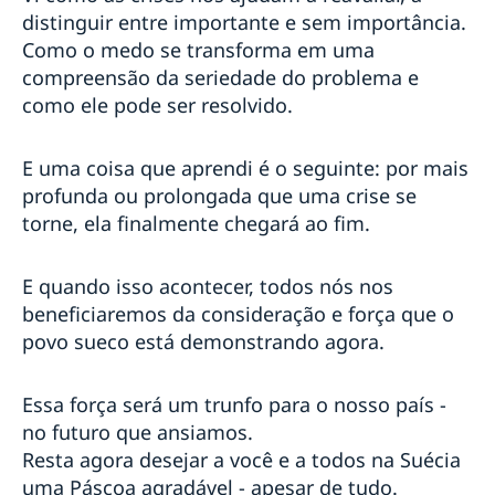
distinguir entre importante e sem importância.
#Bergman100 em Belém
#Bergman100 em Porto Alegre
Como o medo se transforma em uma
#Bergman100 no CAIXA Belas Artes em São Paulo
compreensão da seriedade do problema e
#Bergman100 no Cine Sesc São Paulo
como ele pode ser resolvido.
Pais Presentes
E uma coisa que aprendi é o seguinte: por mais
profunda ou prolongada que uma crise se
torne, ela finalmente chegará ao fim.
E quando isso acontecer, todos nós nos
beneficiaremos da consideração e força que o
povo sueco está demonstrando agora.
Essa força será um trunfo para o nosso país -
no futuro que ansiamos.
Resta agora desejar a você e a todos na Suécia
uma Páscoa agradável - apesar de tudo.