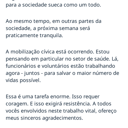
CAPES e Suécia: conheça a lista de projetos
para a sociedade sueca como um todo.
selecionados
Declaração de Estocolmo quer reduzir à metade
mortes e ferimentos no trânsito
Ao mesmo tempo, em outras partes da
Resultado Sorteio "Quem é você? - Um livro sobre
sociedade, a próxima semana será
tolerância"
praticamente tranquila.
Sorteio "Quem é você? - Um livro sobre tolerância"
Mats Strandberg é um dos destaques da 65ª Feira do
Livro de Porto Alegre
A mobilização cívica está ocorrendo. Estou
Semanas de Inovação 2019: sustentabilidade,
pensando em particular no setor de saúde. Lá,
meninas na ciência e aeronáutica dão sotaque sueco
funcionários e voluntários estão trabalhando
para a inovação
agora - juntos - para salvar o maior número de
Embaixada da Suécia e Restaurante O Escandinavo
vidas possível.
celebram o Dia dos Pais com exposição fotográfica
Resultado Sorteio Embaixada da Suécia-Dibradoras
Sorteio Dibradoras
Essa é uma tarefa enorme. Isso requer
Embaixador da Suécia no Brasil é condecorado com a
coragem. E isso exigirá resistência. A todos
Ordem Nacional do Cruzeiro do Sul
vocês envolvidos neste trabalho vital, ofereço
Licitação para Evento
meus sinceros agradecimentos.
Missões Diplomáticas em Brasília se unem para
comemorar o Dia Internacional Contra a LGBTIfobia