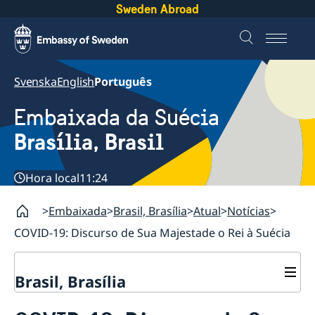
Sweden Abroad
Svenska
English
Português
Embaixada da Suécia
Brasília, Brasil
Hora local
11:24
Embaixada
Brasil, Brasília
Atual
Notícias
COVID-19: Discurso de Sua Majestade o Rei à Suécia
Brasil, Brasília
Sobre nós