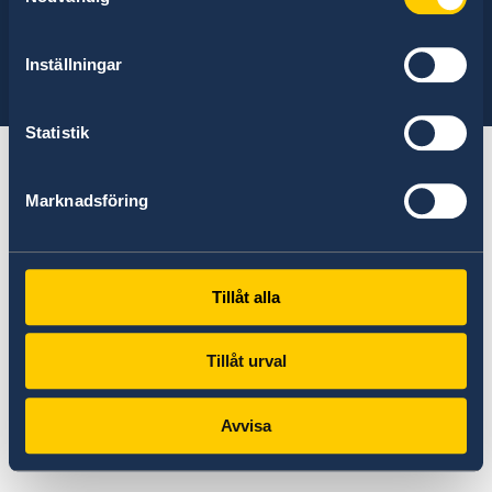
Find the embassy you are looking for:
Select
Inställningar
embassy
See a list of all embassies here
Statistik
Marknadsföring
Tillåt alla
Tillåt urval
Avvisa