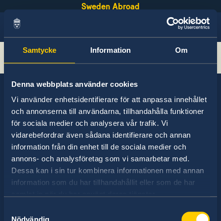
Sweden Abroad
Samtycke
Information
Om
Sök
Denna webbplats använder cookies
Vi använder enhetsidentifierare för att anpassa innehållet
och annonserna till användarna, tillhandahålla funktioner
Sweden has diplomatic relations with almost
för sociala medier och analysera vår trafik. Vi
all states in the world, with embassies and
vidarebefordrar även sådana identifierare och annan
consulates in around half of these. Sweden's
information från din enhet till de sociala medier och
foreign representation consists of
annons- och analysföretag som vi samarbetar med.
approximately 100 missions abroad and 350
Dessa kan i sin tur kombinera informationen med annan
honorary consulates.
information som du har tillhandahållit eller som de har
samlat in när du har använt deras tjänster.
Samtyckesval
Nödvändig