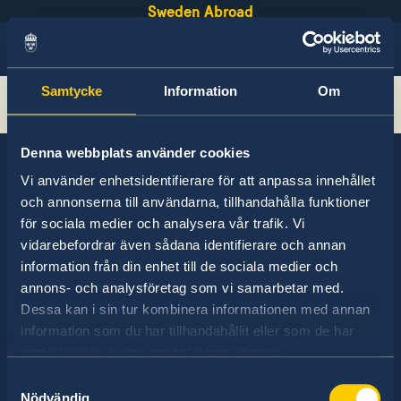
Sweden Abroad
Samtycke
Information
Om
Sök
Denna webbplats använder cookies
Vi använder enhetsidentifierare för att anpassa innehållet
och annonserna till användarna, tillhandahålla funktioner
Sweden has diplomatic relations with almost
för sociala medier och analysera vår trafik. Vi
all states in the world, with embassies and
vidarebefordrar även sådana identifierare och annan
consulates in around half of these. Sweden's
information från din enhet till de sociala medier och
foreign representation consists of
annons- och analysföretag som vi samarbetar med.
approximately 100 missions abroad and 350
Dessa kan i sin tur kombinera informationen med annan
honorary consulates.
information som du har tillhandahållit eller som de har
samlat in när du har använt deras tjänster.
Samtyckesval
Nödvändig