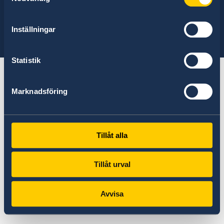
Find the embassy you are looking for:
Select
Inställningar
embassy
See a list of all embassies here
Statistik
Marknadsföring
Tillåt alla
Tillåt urval
Avvisa